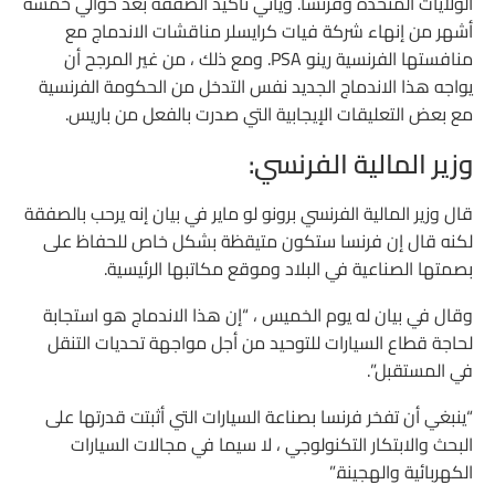
الولايات المتحدة وفرنسا. ويأتي تأكيد الصفقة بعد حوالي خمسة
أشهر من إنهاء شركة فيات كرايسلر مناقشات الاندماج مع
منافستها الفرنسية رينو PSA. ومع ذلك ، من غير المرجح أن
يواجه هذا الاندماج الجديد نفس التدخل من الحكومة الفرنسية
مع بعض التعليقات الإيجابية التي صدرت بالفعل من باريس.
وزير المالية الفرنسي:
قال وزير المالية الفرنسي برونو لو ماير في بيان إنه يرحب بالصفقة
لكنه قال إن فرنسا ستكون متيقظة بشكل خاص للحفاظ على
بصمتها الصناعية في البلاد وموقع مكاتبها الرئيسية.
وقال في بيان له يوم الخميس ، “إن هذا الاندماج هو استجابة
لحاجة قطاع السيارات للتوحيد من أجل مواجهة تحديات التنقل
في المستقبل”.
“ينبغي أن تفخر فرنسا بصناعة السيارات التي أثبتت قدرتها على
البحث والابتكار التكنولوجي ، لا سيما في مجالات السيارات
الكهربائية والهجينة.”