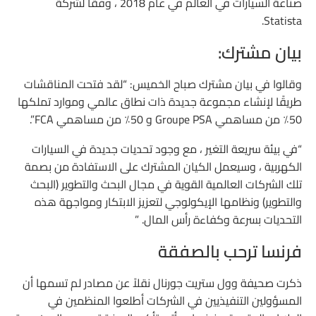
صناعة السيارات في العالم في عام 2018 ، وفقًا لشركة
Statista.
بيان مشترك:
وقالوا في بيان مشترك صباح الخميس: “لقد فتحت المناقشات
طريقًا لإنشاء مجموعة جديدة ذات نطاق عالمي وموارد تملكها
50٪ من مساهمي Groupe PSA و 50٪ من مساهمي FCA”.
“في بيئة سريعة التغير ، مع وجود تحديات جديدة في السيارات
الكهربية ، وسيعمل الكيان المشترك على الاستفادة من بصمة
تلك الشركات العالمية القوية في مجال البحث والتطوير (البحث
والتطوير) ونظامها الإيكولوجي لتعزيز الابتكار ومواجهة هذه
التحديات بسرعة وكفاءة رأس المال. ”
فرنسا ترحب بالصفقة
ذكرت صحيفة وول ستريت جورنال نقلاً عن مصادر لم تسمها أن
المسؤولين التنفيذيين في الشركات أطلعوا المنظمين في