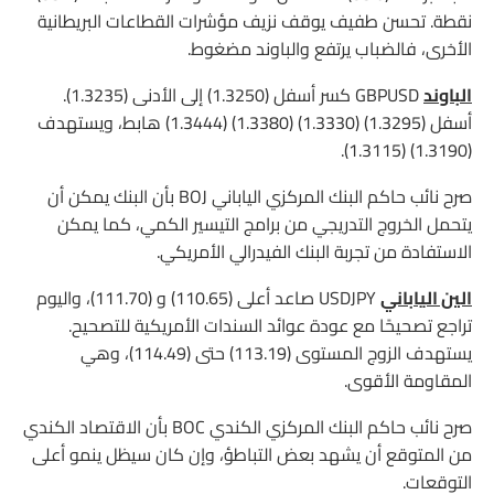
نقطة. تحسن طفيف يوقف نزيف مؤشرات القطاعات البريطانية
الأخرى، فالضباب يرتفع والباوند مضغوط.
الباوند
GBPUSD كسر أسفل (1.3250) إلى الأدنى (1.3235).
أسفل (1.3295) (1.3330) (1.3380) (1.3444) هابط، ويستهدف
(1.3190) (1.3115).
صرح نائب حاكم البنك المركزي الياباني BOJ بأن البنك يمكن أن
يتحمل الخروج التدريجي من برامج التيسير الكمي، كما يمكن
الاستفادة من تجربة البنك الفيدرالي الأمريكي.
الين الياباني
USDJPY صاعد أعلى (110.65) و (111.70)، واليوم
تراجع تصحيحًا مع عودة عوائد السندات الأمريكية للتصحيح.
يستهدف الزوج المستوى (113.19) حتى (114.49)، وهي
المقاومة الأقوى.
صرح نائب حاكم البنك المركزي الكندي BOC بأن الاقتصاد الكندي
من المتوقع أن يشهد بعض التباطؤ، وإن كان سيظل ينمو أعلى
التوقعات.