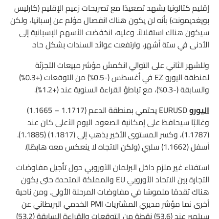
إقليم كتالونيا يشهد تصعيدًا مع تصريحات زعيم الإقليم (كارليس
بويغديمونت) بأنه لن يكون هناك انفصال مؤلم عن إسبانيا، ولكن
سيكون هناك استقلالاً. وعليه، انخفضت الأسهم الإسبانية إلى
الأدنى في ستة أشهر، وارتفعت عوائد السندات بشكل حاد.
وللشهر الثاني على التوالي انكمش مؤشر مبيعات التجزئة
لمنطقة اليورو EZ في أغسطس (-0.5%) من التوقعات (+0.3%)
والسابقة (-0.3%)، مع تباطؤ القراءة السنوية عند (+1.2%).
اليورو
EURUSD يحتمي بمنطقة الدعم (1.1717 – 1.1665)
وغالبًا سيحافظ على إمكانية الصعود. اليوم الأعلى كان عند
(1.1787)، وكسر المستوى الأخير يذهب إلى (1.1817) (1.1885).
أسفل (1.1662) سلبي (ولكن الاتجاه لا ينعكس معه هابطًا).
استفتاء غير ملزم داخل البرلمان الأوروبي حول تأجيل مفاوضات
التجارة بين الاتحاد الأوروبي EU والمملكة المتحدة حتى يكون
هناك تقدمًا ملموسًا في مفاوضات المرحلة الأولى. ومن ناحية
أخرى نما مؤشر مديري المشتريات PMI الخدمي البريطاني عن
سبتمبر عند (53.6) نقطة من التوقعات والقراءة السابقة (53.2)