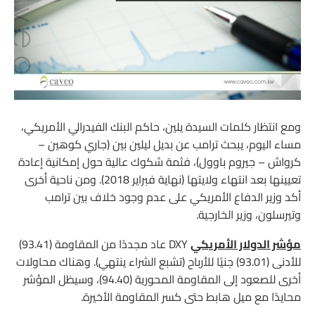
ومع انتظار كلمات السيدة يلين، حاكم البنك الفيدرالي الأمريكي،
مساء اليوم، يبحث ترامب عن بديل ليلين بين (جاري كوهين –
كرواش – جيروم باوول)، فثمة شكوك عالية حول إمكانية إعادة
تعيينها بعد انتهاء ولايتها (نهاية فبراير 2018). ومن ناحية أخرى
أكد وزير الدفاع الأمريكي على عدم وجود خلاف بين ترامب
وتيرسلون، وزير الخارجية.
مؤشر الدولار الأمريكي
DXY عاد مجددًا من المقاومة (93.41)
للأدنى (93.01) جنيًا للأرباح (تشبع الشراء ينتهي). وهناك محاولات
أخرى للصعود إلى المقاومة المحورية (94.40)، وسيظل المؤشر
محايدًا مع ميل هابط حتى كسر المقاومة الأخيرة.