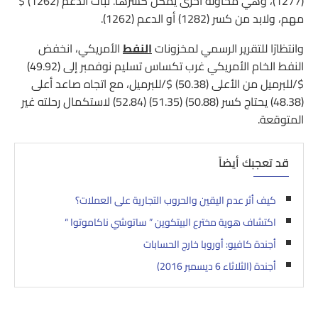
(1277)، وهي محاولة أخرى يمكن كسرها. ثبات الدعم (1262) $
مهم، ولابد من كسر (1282) أو الدعم (1262).
وانتظارًا للتقرير الرسمي لمخزونات
النفط
الأمريكي، انخفض
النفط الخام الأمريكي غرب تكساس تسليم نوفمبر إلى (49.92)
$/للبرميل من الأعلى (50.38) $/للبرميل، مع اتجاه صاعد أعلى
(48.38) يحتاج كسر (50.88) (51.35) (52.84) لاستكمال رحلته غير
المتوقعة.
قد تعجبك أيضاً
كيف أثر عدم اليقين والحروب التجارية على العملات؟
اكتشاف هوية مخترع البيتكوين ” ساتوشي ناكاموتوا “
أجندة كافيو: أوروبا خارج الحسابات
أجندة (الثلاثاء 6 ديسمبر 2016)