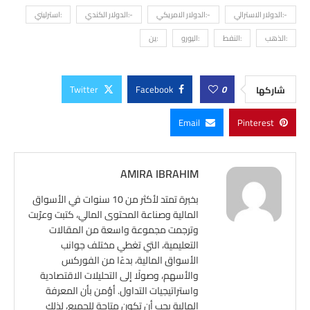
-:الدولار الاسترالي
-:الدولار الامريكي
-:الدولار الكندي
:استرليني
:الذهب
:النفط
:اليورو
:ين
Twitter
Facebook
0
شاركها
Email
Pinterest
AMIRA IBRAHIM
بخبرة تمتد لأكثر من 10 سنوات في الأسواق
المالية وصناعة المحتوى المالي، كتبت وعرّبت
وترجمت مجموعة واسعة من المقالات
التعليمية، التي تغطي مختلف جوانب
الأسواق المالية، بدءًا من الفوركس
والأسهم، وصولًا إلى التحليلات الاقتصادية
واستراتيجيات التداول. أؤمن بأن المعرفة
المالية يجب أن تكون متاحة للجميع، لذلك