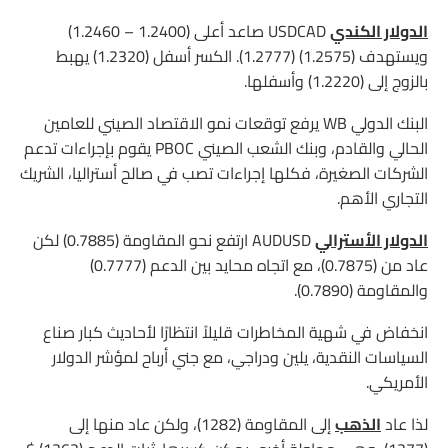
الدولار الكندي
USDCAD صاعد أعلى (1.2400 – 1.2460)
ويستهدف (1.2575) (1.2777). الكسر أسفل (1.2320) يهبط
بالزوج إلى (1.2220) وأسفلها.
البنك الدولي WB يرفع توقعات نمو الاقتصاد الصيني للعامين
الحالي والقادم، وبنك الشعب الصيني PBOC يقوم بإجراءات تدعم
الشركات الصغيرة، فكلها إجراءات تصب في صالح أستراليا، الشريك
التجاري الأهم.
الدولار الأسترالي
AUDUSD ارتفع نحو المقاومة (0.7885) لكن
عاد من (0.7875)، مع اتجاه محايد بين الدعم (0.7777)
والمقاومة (0.7890).
انخفاض في شهية المخاطرات قليلاً انتظارًا لأحاديث كبار صناع
السياسات النقدية، يلين ودراجي، مع جني أرباح لمؤشر الدولار
الأمريكي.
لذا عاد
الذهب
إلى المقاومة (1282)، ولكن عاد منها إلى