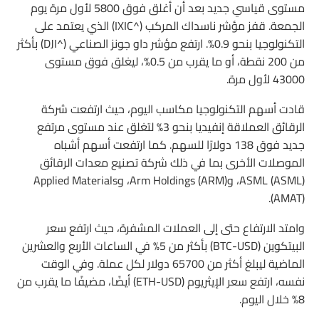
مستوى قياسي جديد بعد أن أغلق فوق 5800 لأول مرة يوم
الجمعة. قفز مؤشر ناسداك المركب (^IXIC) الذي يعتمد على
التكنولوجيا بنحو 0.9%. ارتفع مؤشر داو جونز الصناعي (^DJI) بأكثر
من 200 نقطة، أو ما يقرب من 0.5%، ليغلق فوق مستوى
43000 لأول مرة.
قادت أسهم التكنولوجيا مكاسب اليوم، حيث ارتفعت شركة
الرقائق العملاقة إنفيديا بنحو 3% لتغلق عند مستوى مرتفع
جديد فوق 138 دولارًا للسهم. كما ارتفعت أسهم أشباه
الموصلات الأخرى بما في ذلك شركة تصنيع معدات الرقائق
ASML (ASML)، وArm Holdings (ARM)، وApplied Materials
(AMAT).
وامتد الارتفاع حتى إلى العملات المشفرة، حيث ارتفع سعر
البيتكوين (BTC-USD) بأكثر من 5% في الساعات الأربع والعشرين
الماضية ليبلغ أكثر من 65700 دولار لكل عملة. وفي الوقت
نفسه، ارتفع سعر الإيثريوم (ETH-USD) أيضًا، مضيفًا ما يقرب من
8% خلال اليوم.