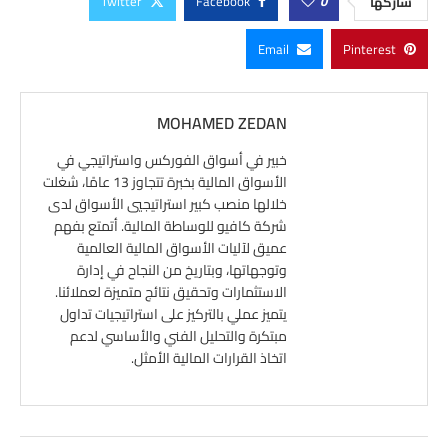
Twitter
Facebook
0
شاركها
Email
Pinterest
MOHAMED ZEDAN
خبير في أسواق الفوركس واستراتيجي في
الأسواق المالية بخبرة تتجاوز 13 عامًا، شغلت
خلالها منصب كبير استراتيجيي الأسواق لدى
شركة كافيو للوساطة المالية. أتمتع بفهم
عميق لآليات الأسواق المالية العالمية
وتوجهاتها، وبتاريخ من النجاح في إدارة
الاستثمارات وتحقيق نتائج متميزة لعملائنا.
يتميز عملي بالتركيز على استراتيجيات تداول
مبتكرة والتحليل الفني والأساسي لدعم
اتخاذ القرارات المالية الأمثل.