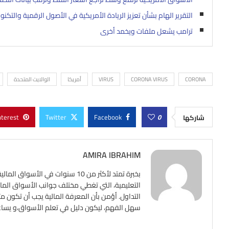
التقرير الهام بشأن تعزيز الريادة الأمريكية في الأصول الرقمية والتكنول
ترامب يشعل ملفات ويخمد أخرى
CORONA
CORONA VIRUS
VIRUS
أمريكا
الوالايت المتحدة
nterest
Twitter
Facebook
0
شاركها
AMIRA IBRAHIM
بخبرة تمتد لأكثر من 10 سنوات ف
التعليمية، التي تغطي مختلف جوانب الأسواق المالي
التداول. أؤمن بأن المعرفة المالية يجب أن تكون م
سهل الفهم، ليكون دليل في تعلم الأسواق،و يساعد ع