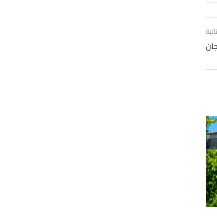
الية
جان