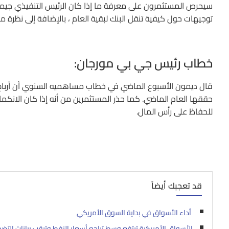
سيحرص المستثمرون على معرفة ما إذا كان الرئيس التنفيذي جيمي د
توجيهات حول كيفية تنقل البنك لبقية العام ، بالإضافة إلى نظرة مس
خطاب رئيس جي بي مورجان:
حققها العام الماضي. كما حذر المستثمرين من أنه إذا كان الانكما
للحفاظ على رأس المال.
قد تعجبك أيضاً
أداء الأسواق في بداية السوق الأمريكي
الأسواق الأمريكية ترتفع وسط تراجع أسعار النفط وترقب بيانات التض