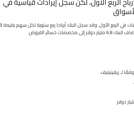
باح الربع الأول، لكن سجل إيرادات قياسية في
أسواق
سجل JPMorgan Chase إيرادات تداول قياسية وسط تصا
صصات خسائر القروض.