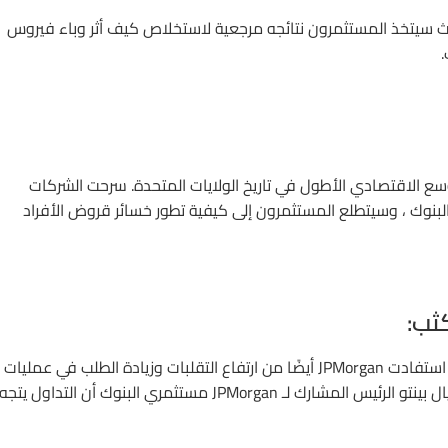
حيث سيتخذ المستثمرون نتائجه مرجعية لاستخلاص كيف أثر وباء فيروس
.
وسع الاقتصادي الأطول في تاريخ الولايات المتحدة. سرحت الشركات
البنوك ، وسيتطلع المستثمرون إلى كيفية تطور خسائر قروض الأفراد
ثب:
باعتبارها أكبر شركة في وول ستريت في العالم من حيث الإيرادات ، استفادت JPMorgan أيضًا من ارتفاع التقلبات وزيادة الطلب في عمليات
التداول الخاصة بها. في يوم المستثمرين السنوي للشركة ، أخبر دانيال بينتو الرئيس المشارك لـ JPMorgan مستثمري البنوك أن التداول يتجه