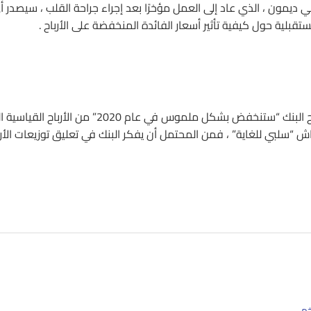
يمون ، الذي عاد إلى العمل مؤخرًا بعد إجراء جراحة القلب ، سيصدر أ
تقبلية حول كيفية تأثير أسعار الفائدة المنخفضة على الأرباح .
قال ديمون الأسبوع الماضي في خطاب مساهميه السنوي أن أرباح البنك “ستنخفض بشكل ملموس في عام 2020” من الأربا
ش “سلبي للغاية” ، فمن المحتمل أن يفكر البنك في تعليق توزيعات الأرب
خم