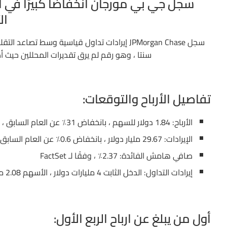
سجل جي بي مورجان انخفاضًا كبيرًا في أر
ال
سنتا ، وهو رقم لم يرق تقديرات المحللين حيث أضاف البنك 6.8 مليار دولار إلى مخ
تفاصيل الأرباح والتوقعات:
الأرباح: 1.84 دولار للسهم ، بانخفاض 31٪ عن العام السابق ، وفقًا لـ ريفينيتيف.
الإيرادات: 29.67 مليار دولار ، بانخفاض 0.6٪ عن العام السابق.
صافي هامش الفائدة: 2.37٪ ، وفقًا لـ FactSet
إيرادات التداول: الدخل الثابت 4 مليارات دولار ، الأسهم 2.08 مليار دولار
أول من يبلغ عن ارباح الربع الأول: