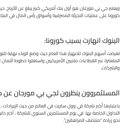
ويعتبر جي بي مورغان هو أول بنك أمريكي كبير يبلغ عن الأرباح. 
كورونا على عمليات التجزئة المصرفية وأسواق رأس المال في البنك
البنوك انهارت بسبب كورونا:
تعرضت أسهم البنوك للانهيار هذا العام حيث وضع الوباء نهاية للت
المتعثرة عبر القطاعات ملايين الأمريكيين واستغلوا خطوط ائتمان 
والشركات.
المستثمروون ينظرون لجي بي مورجان عن ك
نحو زيادة “منتصف المراهقين”.