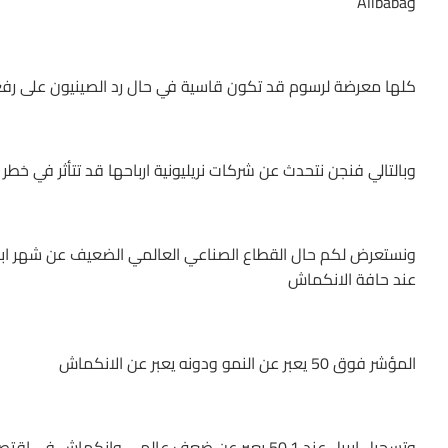
وAlibaba
كلها معرضة لرسوم قد تكون قاسية في حال رد الصينيون على رفع ت
وبالتالي فنجن نتحدث عن شركات نريليونية ارباحها قد تتأثر في خطر
ونستعرض لكم حال القطاع الصناعي العالمي الضعيف عن شهر ابريل
عند حافة الانكماش
المؤشر فوق 50 يعبر عن النمو ودونه يعبر عن الانكماش
وتسجيل ابريل عند 50.1 يعبر عن ضعف عالمي وانكماش في اقتصادات كبيرة كالمانيا وايطاليا واليابان