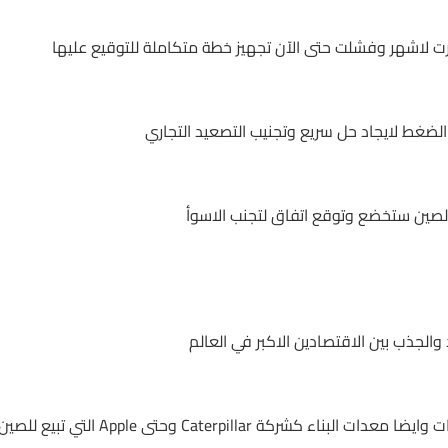
رت لاشهر وفشلت حتى الآن تجهيز خطة متكاملة للتوقيع عليها
الضغط لايجاد حل سريع وتجنيب التصعيد التجاري
 الصين ستخضع وتوقع اتفاق لتجنب الاسوأ
الجذب بين الاقتصادين الاكبر في العالم
العديد من الشركات الامريكية في مجال التكنولوجيا وقطاع السيارات وايضا معدات البناء كشركة Caterpillar وحتى Apple التي تبيع للص