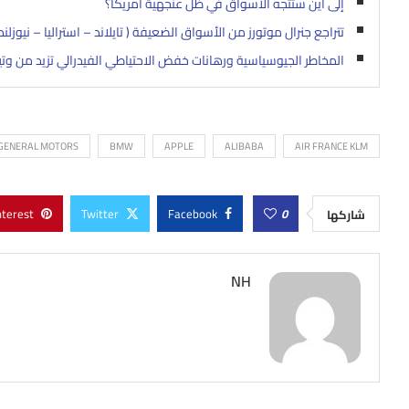
إلى أين ستتجه الأسواق في ظل عنجهية أمريكا؟
تتراجع جنرال موتورز من الأسواق الضعيفة ( تايلاند – استراليا – نيوزلند
المخاطر الجيوسياسية ورهانات خفض الاحتياطي الفيدرالي تزيد من وتيرة 
GENERAL MOTORS
BMW
APPLE
ALIBABA
AIR FRANCE KLM
nterest
Twitter
Facebook
0
شاركها
NH