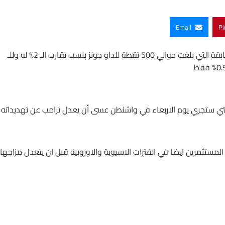
Email
Pi
قلصت مؤشرات الاسهم الامريكية اليوم عند الاغلاق خسائرها السابقة التي بلغت حوالي 500 تقطة للداو جونز بنسب تقارب الـ 2% له وللـ
 التي ستجري يوم الاربعاء في واشنطن عسى أن يعدل ترامب عن تهديداته
مستثمرين ايضا في الفترات الاسيوية والاوروبية قبل ان يتعدل مزاجها