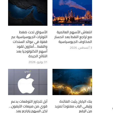
انتعاش الأسهم العالمية
الأسواق تحت ضغط
مع تراجع النفط بعد انحسار
التوترات الجيوسياسية عبر
المخاوف الجيوسياسية
قفزة في عوائد السندات
والنفط …أمازون تقود
3 أغسطس، 2026
أسهم التكنولوجيا بعد
النتائج الجيدة
31 يوليو، 2026
بنك اليابان يثبت الفائدة
آبل تتجاوز التوقعات بدعم
ويُبقي الباب مفتوحاً لمزيد
قوي من مبيعات الآيفون…
ين
من الرفع
لكن السهم يتراجع بعد