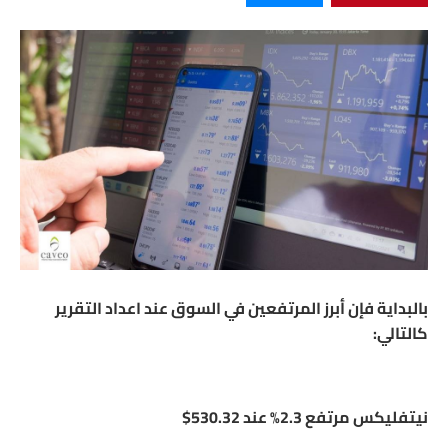
بالبداية فإن أبرز المرتفعين في السوق عند اعداد التقرير
كالتالي:
نيتفليكس مرتفع 2.3% عند 530.32$