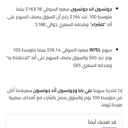
جونسون اند جونسون
سعره السوقي 163.78$ بينما
متوسط 100 عند 164$ رغم أن السوق يصنف السهم على
أنه “
للشراء
” وهدفه السعري حوالي 188$
سهم
INTEL
سعره السوقي 56.14$ بينما متوسط 100
يوم عند 60$ والسوق يصنف السهم على أنه “للاحتفاظ به”
وهدفه السعري 65$
إذا فلدينا سهما
علي بابا وجونسون أند جونسون
سعرهما أقل
من متوسط 100 يوم والسوق ينصح بالشراء مع أهداف سعرية
بعيدة لهما.
قد تعجبك أيضاً