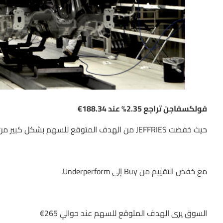
فولكسفاجن تراجع 2.35% عند 188.34€
حيث خفضت JEFFRIES من الهدف المتوقع للسهم بشكل كبير من 270€ إلى 170€
مع خفض التقييم من Buy إلى Underperform.
السوق يرى الهدف المتوقع للسهم عند حوالي 265€