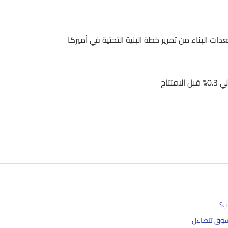
تاح
ب؟
سوق تتضاءل