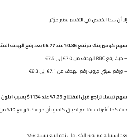
إلا أن هذا الخفض في التقييم يعتبر مؤثر.
سهم كوميرزبنك مرتفع 0.86% عند 6.77€ بعد رفع الهدف المتوقع
– حيث رفع RBC الهدف من 7.0€ إلى 7.5€
– ورفع سيتي جروب رفع الهدف من 7.1€ إلى 8.3€
سهم تيسلا تراجع قبل الافتتاح 7.29% عند 1134$ بسبب ايلون موسك
حيث كما أشرنا سابقا عبر تطبيق كافيو بأن موسك قرر بيع 10% من حصته في تيسلا
بعد استبيانه عبر تويتر الذي مال نحو البيع بنسبة 58%