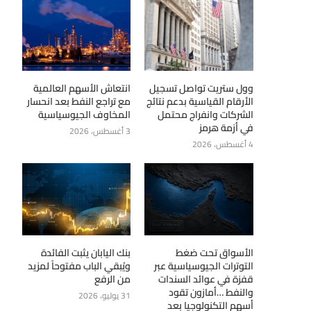
وول ستريت تواصل تسجيل
انتعاش الأسهم العالمية
الأرقام القياسية بدعم نتائج
مع تراجع النفط بعد انحسار
الشركات وانفراج محتمل
المخاوف الجيوسياسية
في أزمة هرمز
3 أغسطس، 2026
4 أغسطس، 2026
الأسواق تحت ضغط
بنك اليابان يثبت الفائدة
التوترات الجيوسياسية عبر
ويُبقي الباب مفتوحاً لمزيد
قفزة في عوائد السندات
من الرفع
والنفط …أمازون تقود
31 يوليو، 2026
أسهم التكنولوجيا بعد