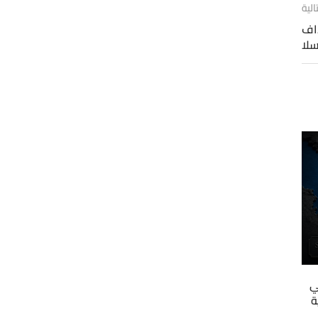
الية
اف
ي
ة