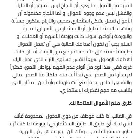
المزيد من الأمول، ما يعني أن النجاح ليس المليون أو المليار
والفشل ليس عدم وجود الأموال، وانما النجاح مضمونه أن
الأموال تعمل بشكل استثماري صحيح، والأرباح ستكون مسألة
وقت، لذلك عند التداول أو الاستثمار في الأسواق المالية
والبورصة بأنواعها سواء كانت بورصة الأسهم أو العملات أو
السلع يجب أن تكون أهدافك المالية هي أن تعمل الأموال
بطريقة أمنة تحقق عائد مستمر مع مرور الوقت، أما ان كانت
أهدافك الوصول سريعاً لنفس مستوى الثراء الذي وصل اليك
غيره ففي هذا نوع من أنواع عدم الفهم لبواطن الأمور، فكثيراً
لم يبدأوا من الصفر الذي تبدأ أنت منه، فلكلاً منا الصفر المالي
والنفسي الخاص به، فأصنع أنت طريقك وأبدأ من المكان الذي
يتناسب مع حجم تفكيرك الاستثماري.
طُرق صنع الأموال المتاحة لك.
في الغالب اذا كنت موظف من ذوي الدخول المحدودة فأنت
ليس لديك أي طريق الا طريق الاستثمار في البورصة اذا كنت تُريد
تطوير مستقبلك المالي، وذلك لأن البورصة هي في النهاية