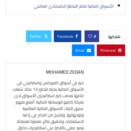
الأسواق المالية تنتظر التباطؤ الاقتصادي العالمي
Twitter
Facebook
0
شاركها
Email
Pinterest
MOHAMED ZEDAN
خبير في أسواق الفوركس واستراتيجي في
الأسواق المالية بخبرة تتجاوز 13 عامًا، شغلت
خلالها منصب كبير استراتيجيي الأسواق لدى
شركة كافيو للوساطة المالية. أتمتع بفهم
عميق لآليات الأسواق المالية العالمية
وتوجهاتها، وبتاريخ من النجاح في إدارة
الاستثمارات وتحقيق نتائج متميزة لعملائنا.
يتميز عملي بالتركيز على استراتيجيات تداول