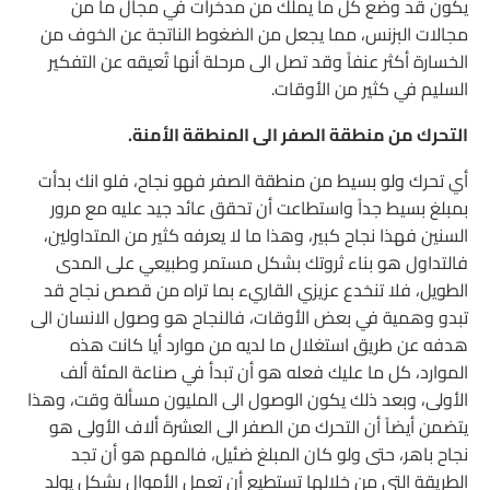
يكون قد وضع كل ما يملك من مدخرات في مجال ما من
مجالات البزنس، مما يجعل من الضغوط الناتجة عن الخوف من
الخسارة أكثر عنفاً وقد تصل الى مرحلة أنها تُعيقه عن التفكير
السليم في كثير من الأوقات.
التحرك من منطقة الصفر الى المنطقة الأمنة.
أي تحرك ولو بسيط من منطقة الصفر فهو نجاح، فلو انك بدأت
بمبلغ بسيط جداً واستطاعت أن تحقق عائد جيد عليه مع مرور
السنين فهذا نجاح كبير، وهذا ما لا يعرفه كثير من المتداولين،
فالتداول هو بناء ثروتك بشكل مستمر وطبيعي على المدى
الطويل، فلا تنخدع عزيزي القاريء بما تراه من قصص نجاح قد
تبدو وهمية في بعض الأوقات، فالنجاح هو وصول الانسان الى
هدفه عن طريق استغلال ما لديه من موارد أيا كانت هذه
الموارد، كل ما عليك فعله هو أن تبدأ في صناعة المئة ألف
الأولى، وبعد ذلك يكون الوصول الى المليون مسألة وقت، وهذا
يتضمن أيضاً أن التحرك من الصفر الى العشرة ألاف الأولى هو
نجاح باهر، حتى ولو كان المبلغ ضئيل، فالمهم هو أن تجد
الطريقة التي من خلالها تستطيع أن تعمل الأموال بشكل يولد