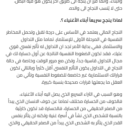
والبناء، وانما قرر أن يتجه الى طريق أخر يكون هو فيه البطل،
حتى لا يُنسب النجاح الى والده.
لماذا ينجح سريعاً أبناء الأغنياء ؟.
النجاح المالي يعتمد في الأساس على درجة تقبل وتحمل المخاطر
النفسية في المرحلة الأولى للإستثمار، تماما مثل التداول
والاستثمار، ففي بداية الأمر تجد ان التداول له تأثير نفسي قوي
عليك، فقد تكون الضغوط النفسية الناتجة عن أول خسارة لك في
مجال التداول قاسية جداً، ولكن مع مرور الوقت وخاصة في حالة
النجاح في التداول يكون التأثير النفسي أقل كثيراً وبالتالي تكون
قراراتك الاستثمارية غير خاضعة للضغوط النفسية وتأتي من
العقل ما يجعلها قرارات صحيحة بنسبة كبيرة.
وهو السبب في الثراء السريع الذي يصل اليه أبناء الأغنياء،
فالخوف من الخسارة مختلف تماما عن خوف الانسان الذي يبدأ
من الصفر الحقيقي من الخسارة، فالخسارة قد تكون كارثية
بالنسبة للشخص الذي نشأ في أُسرة غنية ولكنه لن يتأثر بنفس
القدر الذي يتأثر به الشخص الذي يبدأ من الصفر الحقيقي والذي