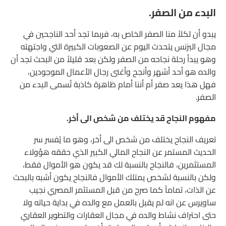
البدء من الصفر.
يبدو أن لكلاً منا الصفر الخاص به، فربما تجد أحد الناجحين في
مجال البزنس يتحدث اليوم عن الصعوبات الكبيرة التي واجتهته
وهو يبدأ رحلة نجاحه من الصفر ولكن بعد قليلاً من البحث تجد أن
والده هو أحد أشهر وأنجح وأغنى رجال الأعمال الموجودين،
فهل هذا يعد صفر أم أننا أمام ظاهرة كاذبة تُسمى البدء من
الصفر.
مفهوم النجاح قد يختلف من شخص الى أخر.
تعريف النجاح يختلف من شخص الى أخر، وهو ما يُفسر سر
الحديث المستمر عن النجاح المالي الكبير الذي حققه هؤولاء
المستثمرين، فالنجاح بالنسبة لك قد يكون هو الأموال فقط،
ولكن بالنسبة لشخص يمتلك الأموال فالنجاح يكون أشبه بالبحث
عن الذات، تماماً كما صرح من قبل المستثمر المصري نجيب
ساويرس عن انه لم يقبل بالعمل مع والده في بداية حياته ولا
حتى احتراف نشاط والده في مجال العقارات والتطوير العقاري