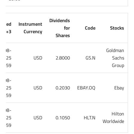
Dividends
pplied
Instrument
for
Code
Stocks
MT+3
Currency
Shares
8-08-
Goldman
25
USD
2.8000
GS.N
Sachs
23:59
Group
8-08-
25
USD
0.2030
EBAY.OQ
Ebay
23:59
8-08-
Hilton
25
USD
0.1050
HLT.N
Worldwide
23:59