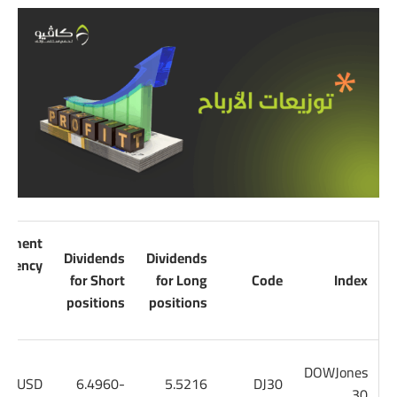
trument
Dividends
Dividends
urrency
for Short
for Long
Code
Index
positions
positions
DOWJones
USD
-6.4960
5.5216
DJ30
30