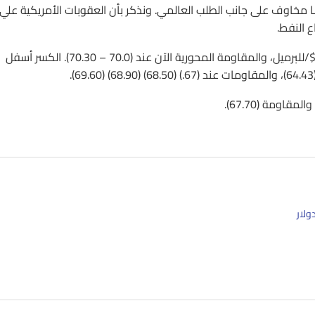
ا مخاوف على جانب الطلب العالمي. ونذكر بأن العقوبات الأمريكية علي
أما فنيًا، فالاتجاه محايد مع ميل صاعد ضعيف أعلى الدعم (65.0) $/للبرميل، والمقاومة المحورية الآن عند (70.0 – 70.30). الكسر أسفل