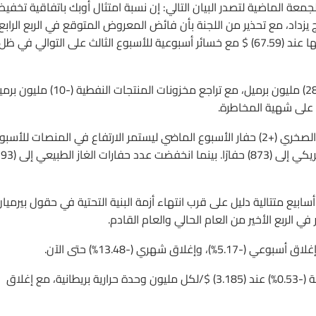
معت اللجنة الوزارية المشتركة من أوبك (JMMC) يوم الجمعة الماضية لتصدر البيان التالي: إن نسبة امتثال أوبك باتفاقية تخف
هر الماضي، أي أن الإنتاج يزداد، مع تحذير من اللجنة بأن فائض المعروض المتوقع في الربع الرابع
من العام الحالي قد يتحول إلى عجز العام القادم، ليغلق النفط يومها عند (67.59) $ مع خسائر أسبوعية للأسبوع الثالث على التوالي في ظل
أيضًا المخزونات الأمريكية ترتفع للأسبوع الخامس على التوالي (+28.7) مليون برميل، مع تراجع مخزونات المنتجات الن
ًا على شهية المخاطرة.
من جانب آخر، ارتفعت منصات الحفر النشطة للنفط الخام الأمريكي الصخري (+2) حفار الأسبوع الماضي ليستمر الارتفاع في المنصات للأس
ابيع متتالية دليل على قرب انتهاء أزمة البنية التحتية في حقول بيرميا
ي الربع الأخير من العام الحالي والعام القادم.
الغاز الطبيعي – العقود الآجلة تسليم ديسمبر – أغلق جلسة الجمعة (-0.53%) عند (3.185) $/لكل مليون وحدة حرارية بريطانية، مع إغلاق