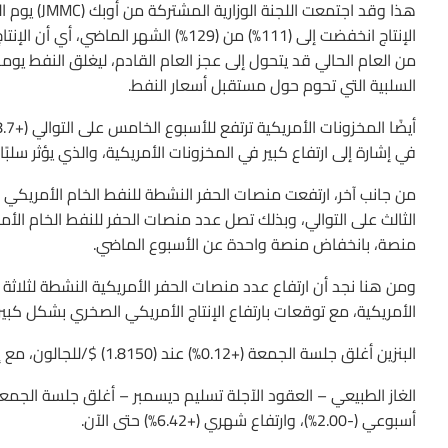
هذا وقد اجت
الإنتاج انخفضت إلى (111%) من (129%) الش
السلبية التي تحوم حول مستقبل أسعار النفط.
في إشارة إلى ارتفاع كبير في المخزونات الأمريكية، والذي يؤثر سلب
منصة، بانخفاض منصة واحدة عن الأسبوع الماضي.
ومن هنا نجد أن ارتفاع عدد منصات الحفر الأمريكية النشطة لثلاثة أس
الأمريكية، مع توقعات بارتفاع الإنتاج الأمريكي الصخري بشكل كبير ف
البنزين أغلق جلسة الجمعة (+0.12%) عند (1.8150) $/للجالون، مع إغلاق أسبوعي (-5.17%)، وإغلاق شهري (-13.48%) حتى الآن.
أسبوعي (-2.00%)، وارتفاع شهري (+6.42%) حتى الآن.