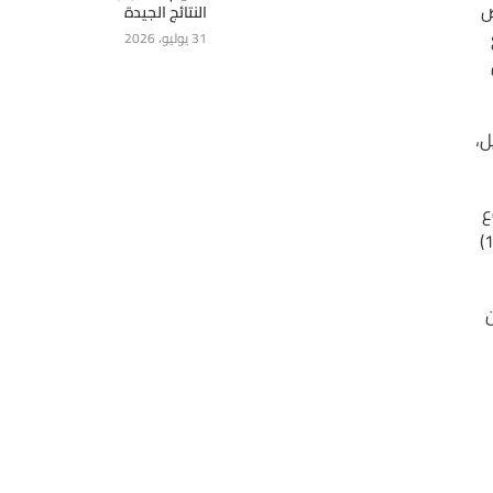
يض
النتائج الجيدة
31 يوليو، 2026
فطية (-10) مليون برميل،
بوع
الثالث على التوالي، وبذلك تصل عدد منصات الحفر للنفط الخام الأمريكي إلى (873) حفارًا. بينما انخفضت عدد حفارات الغاز الطبيعي إلى (193)
ن