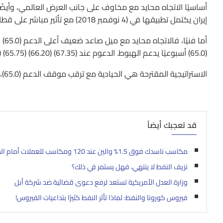
أساسيًا الاتجاه محايد مع مخاوف على جانب العرض العالمي، وأيضً
إيران يكتمل تطبيقها في (4 نوفمبر 2018) مع تأثير مباشر على قطاع النفط.
(65.0) أسبوعيًا يدعم الهبوط. الدعوم عند (67.35) (66.20) (65.75) (64.43)، والمقاومات عند (67.) (68.50) (68.90) (69.60).
الاستراتيجية المقترحة هي الحيادية مع ترقب موقف الدعم (65.0)، والمقاومة (67.70).
قد تعجبك أيضاً
مكاسب ناسدك فوق 1.5% والين عند 120 ومكاسب للعملات أمام الدولار
نزيف النفط لا ينتهي، فهل يستمر في ذلك؟
وزارة العدل الأمريكية تستعد لرفع دعوى قضائية ضد شركة أبل
فيروس كورونا والنفط: لماذا تأثر النفط كثيرًا بتداعيات الفيروس!