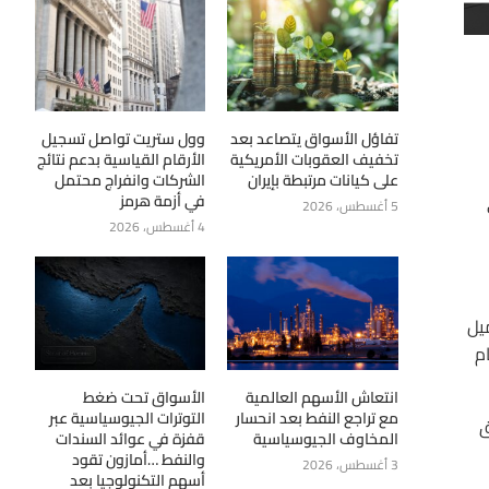
تفاؤل الأسواق يتصاعد بعد
وول ستريت تواصل تسجيل
تخفيف العقوبات الأمريكية
الأرقام القياسية بدعم نتائج
على كيانات مرتبطة بإيران
الشركات وانفراج محتمل
في أزمة هرمز
5 أغسطس، 2026
4 أغسطس، 2026
كاسب (+0.39%) عند (67.59) $/للبرميل
اية العام
انتعاش الأسهم العالمية
الأسواق تحت ضغط
مع تراجع النفط بعد انحسار
التوترات الجيوسياسية عبر
76.)، مع إغلاق
المخاوف الجيوسياسية
قفزة في عوائد السندات
والنفط …أمازون تقود
3 أغسطس، 2026
أسهم التكنولوجيا بعد