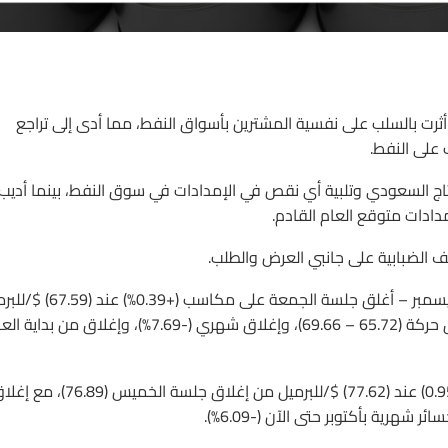
 أثرت بالسلب على نفسية المشترين بأسواق النفط، مما أدى إلى تراجع
 على النفط.
تاج السعودي وتلبية أي نقص في الإمدادات في سوق النفط، بينما أديب
ادات متوقع العام القادم.
شف الضبابية على جانبي العرض والطلب.
النفط الخام الأمريكي غرب تكساس WTI – العقود الآجلة تسليم ديسمبر – أغلق جلسة الجمعة على م
من إغلاق الخميس (67.33)، مع خسائر أسبوعية (-2.21%) في نطاق حركة (65.72 – 69.66)، وإغلاق شهري (-7.69%)، وإغلاق من بد
برنت الخام العالمي القياسي أغلق جلسة الجمعة على مكاسب (+0.95) عند (77.62) $/للبرميل من إغلاق جلسة الخميس (89