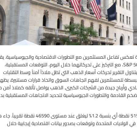
المي في 21 أكتوبر 2025 حركة ديناميكية تعكس تفاعل المستثمرين مع التطورات الاقتصادية والجيوسياسية. 
هذا التقرير تحليلاً مفصلاً لأداء مؤشر داو جونز الصناعي ومؤشر S&P 500، مع التركيز على تحركاتهما خلال اليوم، التوقعات المستقبلية،
تناول التقرير تحركات أسعار الذهب التي تظل ملاذاً آمناً وسط التقلبات
مبسطة للمستثمرين لفهم اتجاهات السوق واتخاذ قرارات مستنيرة. يظهر
اً مدعوماً بتفاؤل اقتصادي وأرباح جيدة من الشركات الكبرى. الذهب يواصل تألقه كملاذ آمن 
تضخم القادمة والتطورات الجيوسياسية لتحديد الاتجاهات المستقبلية بد
: ارتفع مؤشر داو جونز الصناعي اليوم بقوة بمقدار 515 نقطة أي بنسبة 1.2% ليغلق عند مستوى 46590 نقطة 
في الولايات المتحدة وتوقعات بصدور بيانات اقتصادية إيجابية خلال