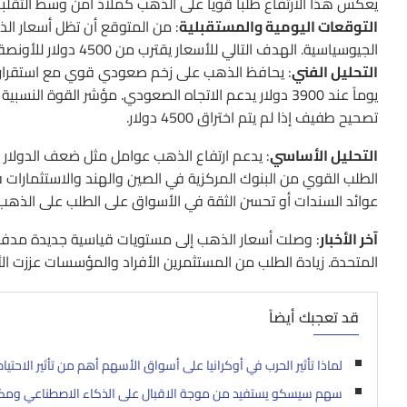
يعكس هذا الارتفاع طلباً قوياً على الذهب كملاذ آمن وسط التقلبا
التوقعات اليومية والمستقبلية
: من المتوقع أن تظل أسعار ال
الجيوسياسية. الهدف التالي للأسعار يقترب من 4500 دولار للأونصة بحلول نهاية 2025 مع دعم قوي عند 4200 دولار.
التحليل الفني
يوماً عند 3900 دولار يدعم الاتجاه الصعودي. مؤشر القوة
تصحيح طفيف إذا لم يتم اختراق 4500 دولار.
التحليل الأساسي
: يدعم ارتفاع الذهب عوامل مثل ضعف الدولار ا
الطلب القوي من البنوك المركزية في الصين والهند والاستثمارات في
عوائد السندات أو تحسن الثقة في الأسواق على الطلب على الذهب.
آخر الأخبار
: وصلت أسعار الذهب إلى مستويات قياسية جديدة مدفوع
المتحدة. زيادة الطلب من المستثمرين الأفراد والمؤسسات عززت الأسعار ح
قد تعجبك أيضاً
لماذا تأثير الحرب في أوكرانيا على أسواق الأسهم أهم من تأثير الاحتيا
سهم سيسكو يستفيد من موجة الاقبال على الذكاء الاصطناعي ومكاس