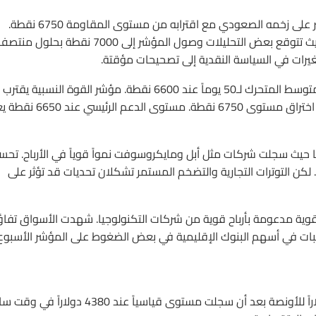
: من المتوقع أن يحافظ المؤشر على زخمه الصعودي مع اقترابه من مستوى المقاومة 6750 نقطة.
التوقعات تشير إلى احتمال تحقيق مكاسب إضافية بنهاية 2025 حيث تتوقع بعض التحليلات وصول المؤشر إلى 7000 نقطة بحلول م
: يظهر المؤشر اتجاهاً صعودياً قوياً مع دعم عند المتوسط المتحرك لـ50 يوماً عند 6600 نقطة. مؤشر القوة النسبي
منطقة التشبع الشرائي مما قد يشير إلى تصحيح محتمل إذا لم يتم اختراق مستوى 6750 نقطة. مستو
ا حيث سجلت شركات مثل أبل ومايكروسوفت نمواً قوياً في الأرباح. تحس
لكن التوترات التجارية والتضخم المستمر تشكلان تحديات قد تؤثر على
ية مدعومة بأرباح قوية من شركات التكنولوجيا. شهدت الأسواق تفاؤلا
كومية عند 4%. ومع ذلك تسببت تقلبات في أسهم البنوك الإقليمية في بعض الضغوط على المؤشر الأسبوع
: واصلت أسعار الذهب ارتفاعها لتصل إلى 4250 دولاراً للأونصة بعد أن سجلت مستوى قياسياً عند 4380 دو