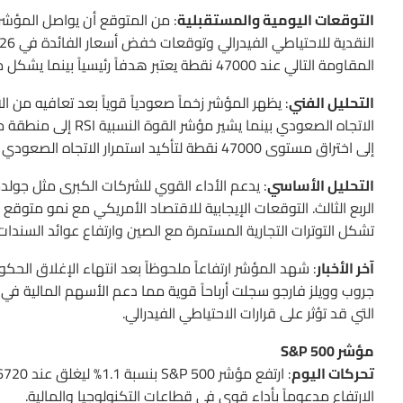
التوقعات اليومية والمستقبلية
: من المتوقع أن يواصل المؤشر
المقاومة التالي عند 47000 نقطة يعتبر هدفاً رئيسياً بينما يشكل مستوى 46000 نقطة دعماً قوياً.
التحليل الفني
الاتجاه الصعودي بينم
إلى اختراق مستوى 47000 نقطة لتأكيد استمرار الاتجاه الصعودي وإلا قد نشهد تصحيحاً طفيفاً إذا فشل في الحفاظ على مستوى 46000.
التحليل الأساسي
: يدعم الأداء القوي للشركات الكبرى مثل جول
الربع الثالث. التوقعات الإيجابية للاقتصاد الأمريكي مع نمو متو
تشكل التوترات التجارية المستمرة مع الصين وارتفاع عوائد السندا
آخر الأخبار
: شهد المؤشر ارتفاعاً ملحوظاً بعد انتهاء الإغلاق الحك
جروب وويلز فارجو سجلت أرباحاً قوية مما دعم الأسهم المالية في 
التي قد تؤثر على قرارات الاحتياطي الفيدرالي.
مؤشر S&P 500
تحركات اليوم
الارتفاع مدعوماً بأداء قوي في قطاعات التكنولوجيا والمالية.