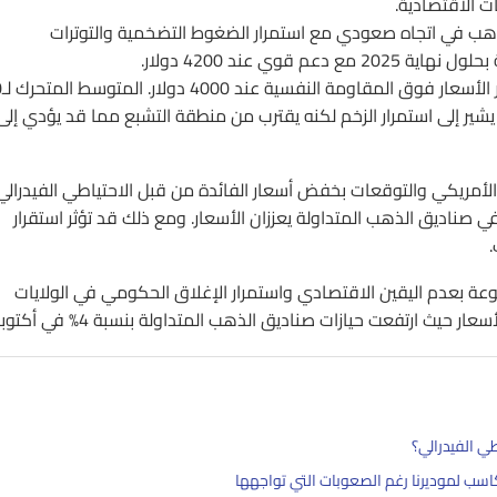
ت الاقتصادية.
ذهب في اتجاه صعودي مع استمرار الضغوط التضخمية والتوترات
: يحافظ الذه
 النسبية يشير إلى استمرار الزخم لكنه يقترب من منطقة التشبع مما قد يؤدي إلى
لأمريكي والتوقعات بخفض أسعار الفائدة من قبل الاحتياطي الفيدرالي.
 صناديق الذهب المتداولة يعززان الأسعار. ومع ذلك قد تؤثر استقرار
ة بعدم اليقين الاقتصادي واستمرار الإغلاق الحكومي في الولايات
يث ارتفعت حيازات صناديق الذهب المتداولة بنسبة 4% في أكتوبر.
طي الفيدرالي؟
ب لموديرنا رغم الصعوبات التي تواجهها