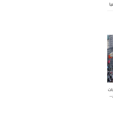
فيا
ات
..