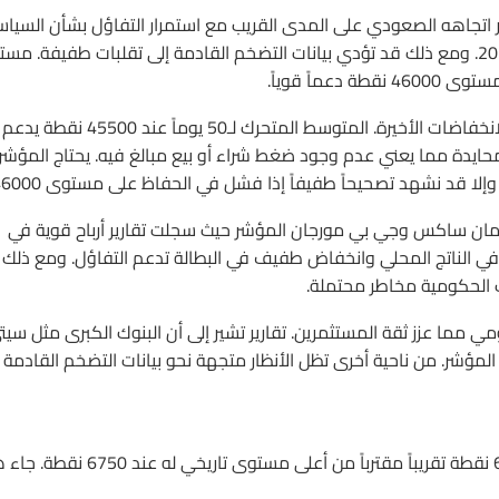
 اتجاهه الصعودي على المدى القريب مع استمرار التفاؤل بشأن السيا
النقدية للاحتياطي الفيدرالي وتوقعات خفض أسعار الفائدة في 2026. ومع ذلك قد تؤدي بيانات التضخم القادمة إلى تقلبات طفيفة.
: يظهر المؤشر زخماً صعودياً قوياً بعد تعافيه من الانخفاضات الأخيرة. المتوسط المتحرك لـ50 يوماً عند 45500 نقطة يدعم
ا يشير مؤشر القوة النسبية RSI إلى منطقة محايدة مما يعني عدم وجود ضغط شراء أو بيع مبالغ فيه. يحتاج المؤشر
دمان ساكس وجي بي مورجان المؤشر حيث سجلت تقارير أرباح قوية في
قع في الناتج المحلي وانخفاض طفيف في البطالة تدعم التفاؤل. ومع ذلك
ت الحكومية مخاطر محتملة.
ومي مما عزز ثقة المستثمرين. تقارير تشير إلى أن البنوك الكبرى مثل سيت
المؤشر. من ناحية أخرى تظل الأنظار متجهة نحو بيانات التضخم القادمة
: ارتفع مؤشر S&P 500 بنسبة 1.1% ليغلق عند 6720 نقطة تقريباً مقترباً من أعلى مستوى تاريخي ل