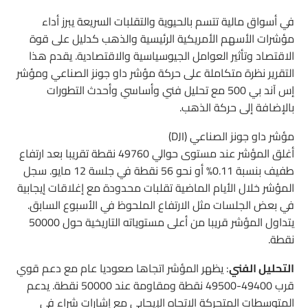
في أسواق مالية تتسم بالحيوية والتقلبات السريعة يبرز أداء
مؤشرات الأسهم الأمريكية الرئيسية والذهب كدليل على قوة
الاقتصاد وتأثير العوامل الجيوسياسية والاقتصادية. يقدم هذا
التقرير نظرة متكاملة على حركة مؤشر داو جونز الصناعي ومؤشر
إس آند بي 500 مع تحليل فني وأساسي وأحدث التطورات
بالإضافة إلى حركة الذهب.
مؤشر داو جونز الصناعي (DJI)
أغلق المؤشر عند مستوى حوالي 49760 نقطة تقريبا بعد ارتفاع
طفيف بنسبة 0.11% أو نحو 56 نقطة في جلسة 12 مايو. سجل
المؤشر خلال الأيام الماضية تقلبات محدودة مع إغلاقات إيجابية
في بعض الجلسات مثل الارتفاع الملحوظ في الأسبوع السابق.
يتداول المؤشر قريبا من أعلى مستوياته التاريخية حول 50000
نقطة.
التحليل الفني
: يظهر المؤشر اتجاها صعوديا عام مع دعم قوي
قرب 49400-49500 نقطة ومقاومة عند 50000 نقطة. يدعم
المتوسطات المتحركة الاتجاه الإيجابي مع إشارات شراء في