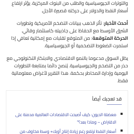
والتوترات الجيوسياسية والطلب من البنوك المركزية. يؤثر ارتفاع
أسعار النفط والدولار على حركته قصيرة الأجل.
أحدث الأخبار
: تأثر الذهب ببيانات التضخم الأمريكية وتطورات
الشرق الأوسط مع الحفاظ على جاذبيته كاستثمار وقائي.
الحركة المتوقعة
: من المتوقع تقلبات مع إمكانية تعافي إذا
استمرت الضغوط التضخمية أو الجيوسياسية.
يظل السوق مدعوما بالنمو الاقتصادي والابتكار التكنولوجي مع
حذر من التضخم والجيوسياسية. يُنصح دائما بمتابعة التطورات
اليومية وإدارة المخاطر بحكمة. هذا التقرير لأغراض معلوماتية
فقط.
قد تعجبك أيضاً
معضلة الديون: كيف أصبحت الاقتصادات العالمية مدمنة على
الاقتراض – وماذا بعد؟”
أسعار النفط ترتفع رغم زيادة إنتاج أوبك+ وسط مخاوف من