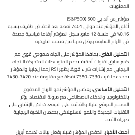
المعنويات.
مؤشر إس آند بي 500 (S&P500)
أغلق المؤشر عند حوالي 7401 نقطة بعد انخفاض طفيف بنسبة
0.16% في جلسة 12 مايو. سجل المؤشر أرقاما قياسية جديدة
في الأيام السابقة ويظل قريبا من قممه التاريخية.
التحليل الفني
: يحافظ المؤشر على اتجاه صعودي قوي مع
كسر سابق لقنوات أفقية. يدعم المتوسطات المتحركة الاتجاه
الإيجابي مع إشارات شراء قوية. يظهر RSI زخما إيجابيا والمؤشر
يجد دعما قرب 7330-7380 نقطة مع مقاومة عند 7420-7430.
التحليل الأساسي
: يعكس المؤشر نمو الأرباح المدفوع
بالتكنولوجيا والذكاء الاصطناعي مع مرونة الاقتصاد. يؤثر
التضخم المرتفع قليلا والفائدة على التوقعات لكن الإنفاق على
التقنيات الجديدة والنمو الاستهلاكي يدعمان النظرة الإيجابية
طويلة الأمد.
أحدث الأخبار
: انخفض المؤشر قليلا بفعل بيانات تضخم أبريل