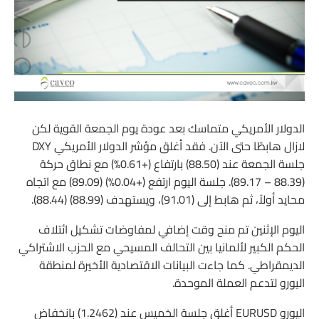
الدولار الأمريكي متماسك بعد عودة يوم الجمعة القوية لكن
لازال هابطًا حتى الآن. فقد أغلق مؤشر الدولار الأمريكي DXY
جلسة الجمعة عند (88.50) بارتفاع (+0.61%) مع نطاق حركة
(88.39 – 89.17). جلسة اليوم ارتفع (+0.04%) (89.09) مع اتجاه
محايد أولاً، ثم هابط إلى (91.01)، ويستهدف (88.99) (88.44).
اليوم الإثنين تم منح وقت إضافي لمفاوضات تشكيل ائتلاف
الحكم الكبير لألمانيا بين التحالف المسيحي مع الحزب الاشتراكي
الديمقراطي. كما جاءت البيانات الاقتصادية الأخيرة لمنطقة
اليورو لتدعم العملة الموحدة.
اليورو EURUSD أغلق جلسة الخميس عند (1.2462) بانخفاض