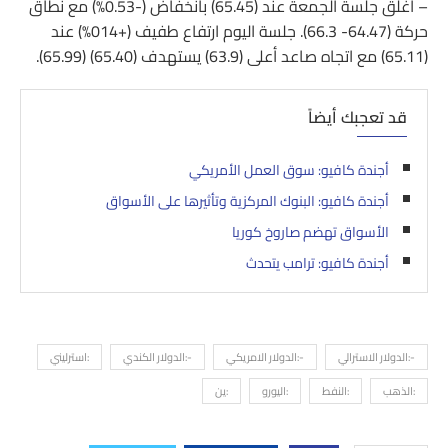
– أغلق جلسة الجمعة عند (65.45) بانخفاض (-0.53%) مع نطاق
حركة (64.47- 66.3). جلسة اليوم ارتفاع طفيف (+014%) عند
(65.11) مع اتجاه صاعد أعلى (63.9) يستهدف (65.40) (65.99).
قد تعجبك أيضاً
أجندة كافيو: سوق العمل الأمريكي
أجندة كافيو: البنوك المركزية وتأثيرها على الأسواق
الأسواق تهضم صاروخ كوريا
أجندة كافيو: ترامب يتحدث
-:الدولار الاسترالي
-:الدولار الامريكي
-:الدولار الكندي
:استرليني
:الذهب
:النفط
:اليورو
:ين