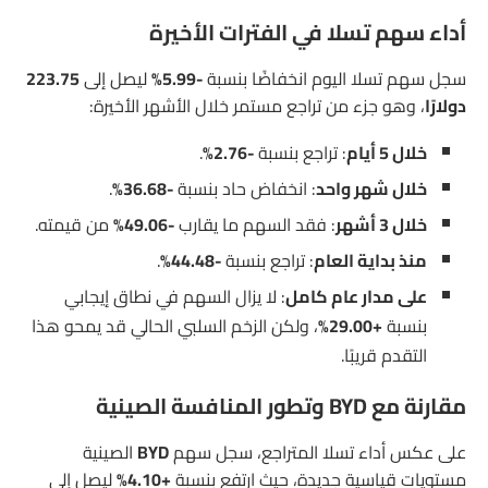
أداء سهم تسلا في الفترات الأخيرة
سجل سهم تسلا اليوم انخفاضًا بنسبة
-5.99%
ليصل إلى
223.75
دولارًا
، وهو جزء من تراجع مستمر خلال الأشهر الأخيرة:
خلال 5 أيام
: تراجع بنسبة
-2.76%
.
خلال شهر واحد
: انخفاض حاد بنسبة
-36.68%
.
خلال 3 أشهر
: فقد السهم ما يقارب
-49.06%
من قيمته.
منذ بداية العام
: تراجع بنسبة
-44.48%
.
على مدار عام كامل
: لا يزال السهم في نطاق إيجابي
بنسبة
+29.00%
، ولكن الزخم السلبي الحالي قد يمحو هذا
التقدم قريبًا.
مقارنة مع BYD وتطور المنافسة الصينية
على عكس أداء تسلا المتراجع، سجل سهم
BYD
الصينية
مستويات قياسية جديدة، حيث ارتفع بنسبة
+4.10%
ليصل إلى