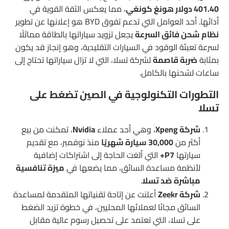
401.40 دولار هونغ كونغي
، مما يعكس الثقة القوية في
أدائها. أحد العوامل التي تدعم تفوق BYD هو إعلانها عن تطوير
نظام شحن فائق السرعة
يجعل تزويد سياراتها بالطاقة مماثلًا
لسرعة تعبئة الوقود في السيارات التقليدية، وهو إنجاز قد يكون
بمثابة
ضربة قاصمة
لشركة تسلا، التي لا تزال سياراتها تحتاج إلى
ساعات لشحنها بالكامل.
التطورات التكنولوجية في الصين تضغط على
تسلا
شركة Xpeng
، وهي أحد عملاء
Nvidia
، تمكنت من بيع
أكثر من
30,000 سيارة شهريًا
منذ نوفمبر، مع تقديم
سيارتها
P7+
التي ألغت الحاجة إلى اشتراكات إضافية
لأنظمة مساعدة السائق، مما يضعها في
ميزة تنافسية
مباشرة ضد تسلا
.
شركة Zeekr
أعلنت عن إتاحة تقنياتها المتقدمة لمساعدة
السائق مجانًا لعملائها المحليين، في خطوة تزيد الضغط
على تسلا، التي تعتمد على تحصيل رسوم عالية مقابل