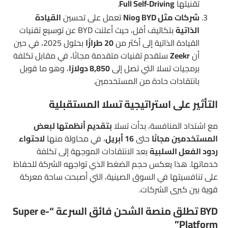
تقنيتها
Full Self-Driving
.
شركات مثل BYD وNio
تعمل على تحسين
القيادة
الذاتية
بتكاليف أقل، حيث أعلنت BYD عن توسيع تقنيات
القيادة الذاتية إلى أكثر من
20 طرازًا
بحلول 2025، في حين
أن
Zeekr
ستقدم تقنيات متقدمة مجانًا، في مقابل تكلفة
برمجيات تسلا التي تصل إلى
8,850 دولارًا
، وهو ما قوبل
بانتقادات حادة من المستخدمين.
التأثير على استراتيجية تسلا المستقبلية
مع اشتداد المنافسة، بدأت تسلا
بتقديم أنظمتها لبعض
المستخدمين مجانًا
حتى
16 أبريل
، في محاولة منها
لاحتواء
ردود الفعل السلبية
بعد الانتقادات الموجهة إلى تكلفة
خدماتها. هذا يعكس حجم الضغط الذي تواجهه الشركة للحفاظ
على تنافسيتها في السوق الصينية، التي أصبحت ساحة معركة
قوية بين كبرى الشركات.
BYD تطلق منصة الشحن فائق السرعة “Super e-
Platform”