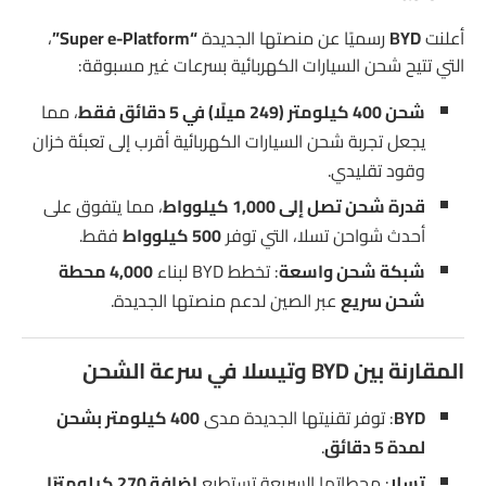
أعلنت
BYD
رسميًا عن منصتها الجديدة
“Super e-Platform”
،
التي تتيح شحن السيارات الكهربائية بسرعات غير مسبوقة:
شحن 400 كيلومتر (249 ميلًا) في 5 دقائق فقط
، مما
يجعل تجربة شحن السيارات الكهربائية أقرب إلى تعبئة خزان
وقود تقليدي.
قدرة شحن تصل إلى 1,000 كيلوواط
، مما يتفوق على
أحدث شواحن تسلا، التي توفر
500 كيلوواط
فقط.
شبكة شحن واسعة
: تخطط BYD لبناء
4,000 محطة
شحن سريع
عبر الصين لدعم منصتها الجديدة.
المقارنة بين BYD وتيسلا في سرعة الشحن
BYD
: توفر تقنيتها الجديدة مدى
400 كيلومتر بشحن
لمدة 5 دقائق
.
تسلا
: محطاتها السريعة تستطيع
إضافة 270 كيلومترًا