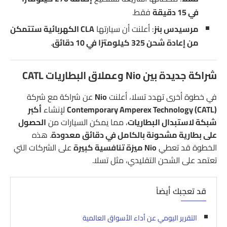
في 15 دقيقة
فقط.
مرسيدس بنز
: أعلنت أن سيارتها
CLA الكهربائية ستتمكن
من إعادة شحن 325 كيلومترًا في 10 دقائق
.
شراكة جديدة بين Nio وعملاق البطاريات CATL
في خطوة أخرى تهدد تسلا، أعلنت
Nio
عن شراكة مع شركة
Contemporary Amperex Technology (CATL)
لإنشاء
أكبر
شبكة لاستبدال البطاريات
، مما يمكن السيارات من
الحصول
على بطارية مشحونة بالكامل في دقائق معدودة
. هذه
الخطوة قد تعطي
Nio ميزة تنافسية كبيرة
على الشركات التي
تعتمد على الشحن التقليدي، مثل تسلا.
قد تعجبك أيضاً
التقرير اليومي عن أداء الأسواق العالمية