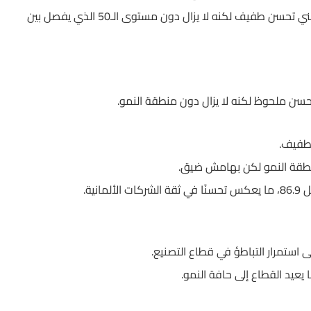
متوقع عند 47.7 مقابل 47.3 سابقًا، ما يعني تحسن طفيف لكنه لا يزال دون مستوى الـ50 الذي يفصل بين