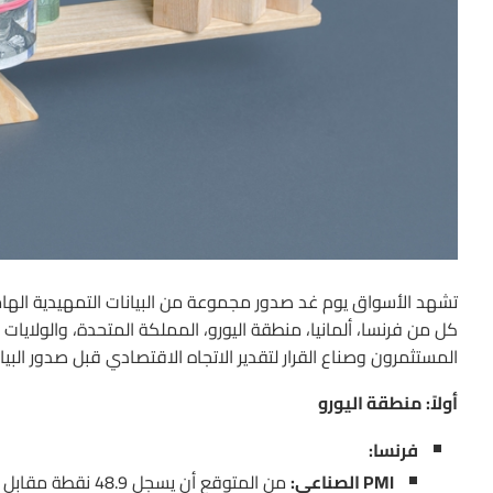
تشهد الأسواق يوم غد صدور مجموعة من البيانات التمهيدية الها
كل من فرنسا، ألمانيا، منطقة اليورو، المملكة المتحدة، والولايات 
المستثمرون وصناع القرار لتقدير الاتجاه الاقتصادي قبل صدور البيان
أولاً: منطقة اليورو
فرنسا:
PMI الصناعي:
من المتوقع أن يسجل 48.9 نقطة مقابل 48.7 سابقًا، وهو ما يشير إلى استمرار الانكماش ولكن بوتيرة أقل.