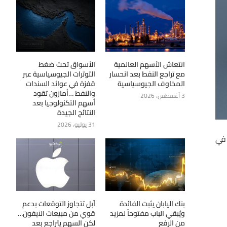
انتعاش الأسهم العالمية
الأسواق تحت ضغط
مع تراجع النفط بعد انحسار
التوترات الجيوسياسية عبر
المخاوف الجيوسياسية
قفزة في عوائد السندات
والنفط …أمازون تقود
3 أغسطس، 2026
أسهم التكنولوجيا بعد
النتائج الجيدة
31 يوليو، 2026
 في
بنك اليابان يثبت الفائدة
آبل تتجاوز التوقعات بدعم
ويُبقي الباب مفتوحاً لمزيد
قوي من مبيعات الآيفون…
من الرفع
لكن السهم يتراجع بعد