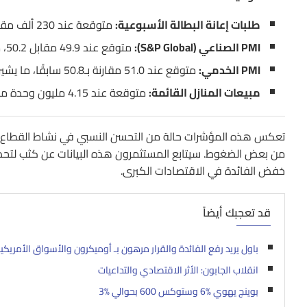
طلبات إعانة البطالة الأسبوعية:
متوقعة عند 230 ألف مقابل 229 ألف في الأسبوع السابق.
PMI الصناعي (S&P Global):
متوقع عند 49.9 مقابل 50.2، ما يشير إلى انكماش طفيف متوقع في قطاع التصنيع.
PMI الخدمي:
متوقع عند 51.0 مقارنة بـ50.8 سابقًا، ما يشير إلى استمرار النمو في قطاع الخدمات.
مبيعات المنازل القائمة:
متوقعة عند 4.15 مليون وحدة مقابل 4.02 مليون سابقًا، ما يعكس تحسنًا طفيفًا في سوق العقارات.
تعكس هذه المؤشرات حالة من التحسن النسبي في نشاط القطاع الخدم
من بعض الضغوط. سيتابع المستثمرون هذه البيانات عن كثب لتحديد
خفض الفائدة في الاقتصادات الكبرى.
قد تعجبك أيضاً
باول يريد رفع الفائدة والقرار مرهون بـ أوميكرون والأسواق الأمريكية
انقلاب الجابون: الأثر الاقتصادي والتداعيات
بوينج يهوي 6‎%‎ وستوكس 600 بحوالي 3‎%‎