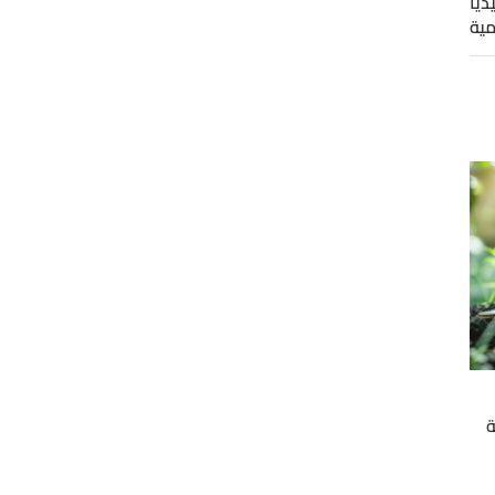
ديا
مية
ة