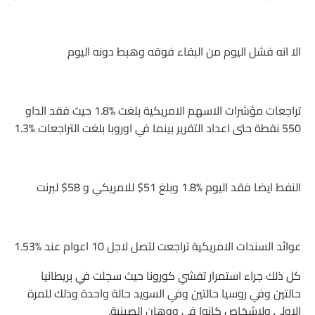
الا انه فشل اليوم من البقاء فوقه وهبط دونه اليوم
تراجعات مؤشرات الاسهم الامريكية بلغت 1.8‎%‎ حيث فقد الداو
550 نقطة حتى اعداد التقرير بينما في اوروبا بلغت التراجعات 1.3‎%‎
النفط ايضا فقد اليوم 1.8‎%‎ وبلغ 51$ للامريكي و 58$ لبرنت
عوائد السندات الامريكية تراجعت لتصل لاجل 10 اعوام عند 1.53‎%‎
كل ذلك جراء استمرار تفشي كورونا حيث سجلت في بريطانيا
حالتين وفي روسيا حالتين وفي السويد حالة واحدة وذلك للمرة
الاولى ولاشخاص كانوا في ووهان الصينية.