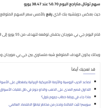
سهم توتال متراجع اليوم 0.70% عند 38.47 يورو
حيث بعكس دويتشيه بنك الذي
رفع
بالأمس سعر السهم المتوقع من 44.8 إلى 48.3
قام اليوم جي بي مورجان بخفض توقعه للهدف من 55 يورو إلى 48 يورو
وبذلك يكون الهدف المتوقع شبه متساوي بين جي بي مورجان ودو
قد تعجبك أيضاً
تصاعد الحرب الروسية والأزمة الأمريكية الإيرانية يضغطان على الأسوا
التداول قصير المدى على الذهب والداو جونز في ظل تقلبات الأسواق ا
ماذا جاء في ورقة خطاب جيروم باول؟
سويسرا تثبت الفائدة وتحذر من مخاطر تباطؤ الاقتصاد العالمي