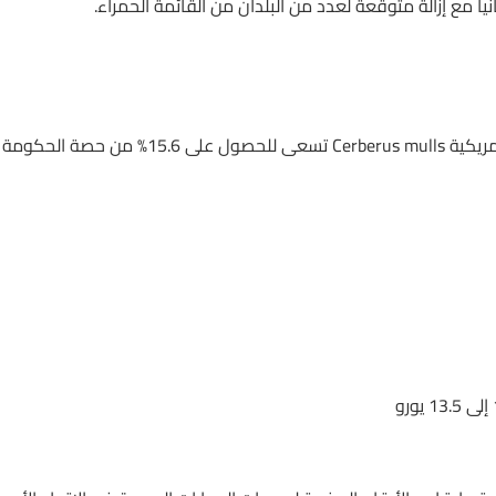
ا مع إزالة متوقعة لعدد من البلدان من القائمة الحمراء.
حيث ارتفع السهم بعد تقارير غير مؤكدة تشير أن الشركة المالية الأمريكية Cerberus mulls تسعى للحصول على 15.6% من حصة الحكومة