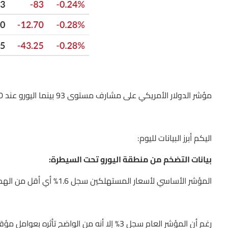
مؤشر الدولار الأمريكي على مشارف مستوى 93 بينما اليورو عند 1.1780 والاسترليني عند 1.3792
اليكم أبرز البيانات لليوم:
بيانات التضخم من منطقة اليورو تحت السيطرة:
المؤشر الأساسي لأسعار المستهلكين سجل 1.6% أي أقل من الهدف للبنك المركزي مما يعني أمكانية استمرار التحفيزات كما هي
رغم أن المؤشر العام سجل 3% إلا أنه من الواضح تأثره بعوامل مؤقتة أبرزها ارتفاع سعر برميل النفط.