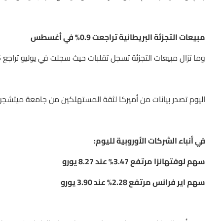
مبيعات التجزئة البريطانية تراجعت 0.9% في أغسطس
وما تزال مبيعات التجزئة تسجل تقلبات حيث سجلت في يوليو تراجع 2.5% بينما كانت في ابريل 5% وفي مايو 9%
اليوم تصدر بيانات من أميركا لثقة المستهلكين من جامعة ميتشجن الساعة 17:00 بتوق
في أنباء الشركات الأوروبية لليوم:
سهم لوفتهانزا مرتفع 3.47% عند 8.27 يورو
سهم اير فرانس مرتفع 2.28% عند 3.90 يورو