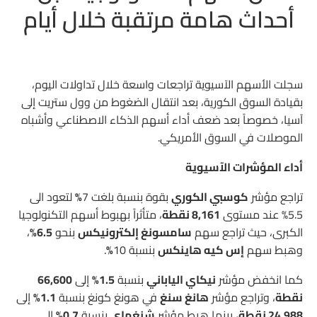
أحداث هامة مرتقبة خلال أيام
سجلت الأسهم الآسيوية تراجعات واسعة خلال تداولات اليوم،
بقيادة السوق الكورية، بعد انتقال الضغوط من وول ستريت إلى
آسيا، خصوصاً بعد ضعف أداء أسهم الذكاء الاصطناعي وأشباه
الموصلات في السوق الأمريكي.
أداء المؤشرات الآسيوية
تراجع مؤشر
كوسبي الكوري
بقوة بنسبة بلغت 7
%
لتعود الى
5.5% عند مستوى
8,161 نقطة
، متأثراً بهبوط أسهم التكنولوجيا
الكبرى، حيث تراجع سهم
سامسونغ إلكترونيكس
بنحو
6.5%
،
وهبط سهم
إس كيه هاينكس
بنسبة 10
%
.
كما انخفض مؤشر
نيكاي الياباني
بنسبة
1.5%
إلى
66,600
نقطة
، وتراجع مؤشر
هانغ سنغ
في هونغ كونغ بنسبة
1.1%
إلى
24,988 نقطة
، بينما هبط مؤشر
شنغهاي
بنسبة
0.7%
إلى