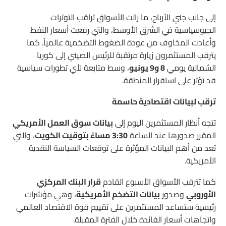
إلى جانب جني الأرباح، ما زالت الأسواق تراقب التوترات
الجيوسياسية في الشرق الأوسط، والتي رفعت أسعار النفط
وأعادت المخاوف من عودة الضغوط التضخمية عالمياً. كما
يترقب المستثمرون زيارة مرتقبة للرئيس الصيني إلى كوريا
الشمالية يومي
8 و9 يونيو
، وسط متابعة لأي تطورات سياسية
قد تؤثر على استقرار المنطقة.
ترقب لبيانات اقتصادية حاسمة
تتجه أنظار المستثمرين اليوم إلى
بيانات سوق العمل الأمريكي
المقرر صدورها عند الساعة
3:30 مساءً بتوقيت الكويت
، والتي
تعد من أهم البيانات المؤثرة على توقعات السياسة النقدية
الأمريكية.
كما تترقب الأسواق الأسبوع القادم
قرار البنك المركزي
الأوروبي
وصدور
بيانات التضخم الأمريكية
، وهي مؤشرات
رئيسية ستساعد المستثمرين على تقييم قوة الاقتصاد العالمي
واتجاهات أسعار الفائدة خلال الفترة المقبلة.