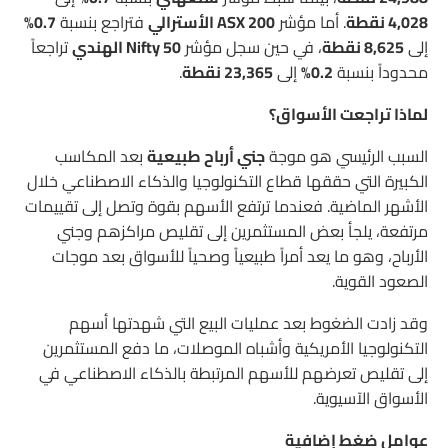
4,028 نقطة
. أما مؤشر
ASX 200 الأسترالي
فتراجع بنسبة
0.7%
إلى
8,625 نقطة
، في حين سجل مؤشر
Nifty 50 الهندي
تراجعاً
محدوداً بنسبة
0.2%
إلى
23,365 نقطة
.
لماذا تراجعت الأسواق؟
السبب الرئيسي هو موجة
جني أرباح طبيعية
بعد المكاسب
الكبيرة التي حققها قطاع التكنولوجيا والذكاء الاصطناعي خلال
الأشهر الماضية. فعندما ترتفع الأسهم بقوة وتصل إلى تقييمات
مرتفعة، يلجأ بعض المستثمرين إلى تقليص مراكزهم وجني
الأرباح، وهو ما يعد أمراً طبيعياً وصحياً للأسواق بعد موجات
الصعود القوية.
وقد زادت الضغوط بعد عمليات البيع التي شهدتها أسهم
التكنولوجيا الأمريكية وأشباه الموصلات، ما دفع المستثمرين
إلى تقليص تعرضهم للأسهم المرتبطة بالذكاء الاصطناعي في
الأسواق الآسيوية.
عوامل ضغط إضافية