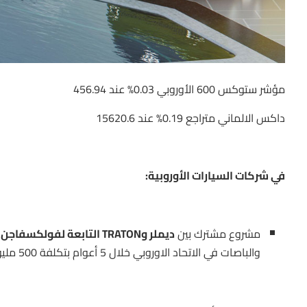
مؤشر ستوكس 600 الأوروبي 0.03% عند 456.94
داكس الالماني متراجع 0.19% عند 15620.6
في شركات السيارات الأوروبية:
مشروع مشترك بين
ديملر وTRATON التابعة لفولكسفاجن وفولفو
والباصات في الاتحاد الاوروبي خلال 5 أعوام بتكلفة 500 مليون يورو.