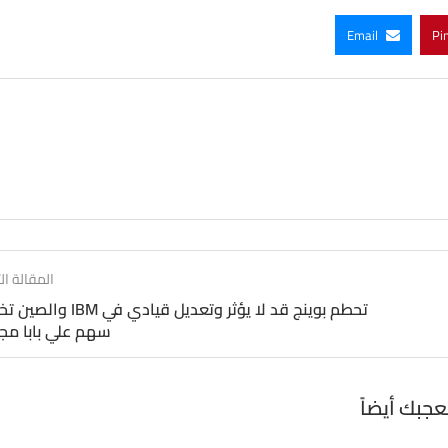
Email
Pi
المقالة الت
تحطم بوينج قد لا يؤثر وتعديل قيادي في BM
سهم علي بابا مج
عجبك أيضاً