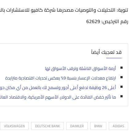
تنوية: التحليلات والتوصيات مصدرها شركة كافيو للاستشارات بال
رقم الترخيص: 62629
قد تعجبك أيضاً
أزمة الأسواق الناشئة وترقب الأسواق لها
ارتفاع معدلات الإعسار بنسبة 9% يعكس تحديات اقتصادية متزايدة
أعلى 26 وظيفة تدفع أعلى أجور وتسمح لك بالعمل من أي مكان حول العالم
ما تأثير خفض الفائدة على الدولار، الأسهم الأمريكية، والاقتصاد العا
VOLKSWAGEN
DEUTSCHE BANK
DAIMLER
BMW
ADIDAS