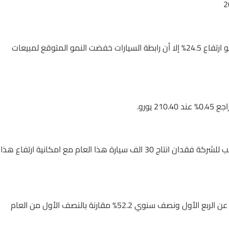
وفي مبيعات السيارات فقد سجلت في المانيا سنويا حتى يونيو ارتفاع 24.5% إلا أن رابطة السيارات خفضت النمو المتوقع لمبيعات
فقد قدر بأن شح الشرائح الالكترونية قد تسبب للشركة فقدان انتاج 30 الف سيارة هذا العام مع امكانية ارتفاع هذا
ورغم ذلك فقد سجلت مبيعات BMW ارتفاعا ربع سنوي عند 89.5% عن الربع الأول ونصف سنوي 52.2% مقارنة بالنصف الأول من العام