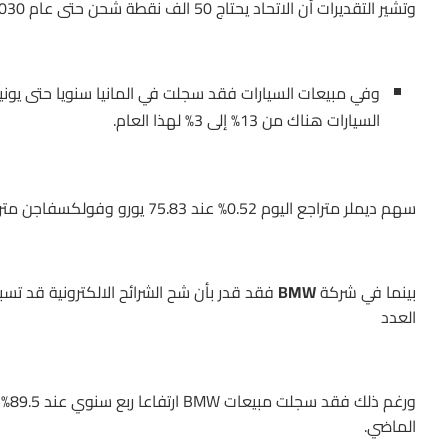
وتشير التقديرات أن الاتحاد يحتاج 50 الف نقطة شحن حتى عام 2030
السيارات هناك من 13% إلى 3% لهذا العام.
سهم ديملر متراجع اليوم 0.52% عند 75.83 يورو وفولكسفاجن متراجع 0.45% عند 210.40 يورو.
بينما في شركة
BMW
العدد
الماضي.