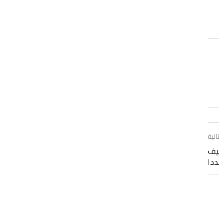
الية
I والصين تخيف
ددا