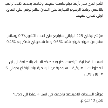
الأمر الذي ينذر بأزمة دبلوماسية بينهما وخاصة بعدما هدد ترامب
بالامس بزيادة الرسوم التجارية على الصين مالم توقع على اتفاق
اولي تجاري بينهما
مؤشر نيكاي 225 الياباني متراجع حتى اعداد التقرير 0.7‎%‎ وهانج
سنج من هونج كونج فقد 0.65‎%‎ واما شنجهاي فمتراجع 0.45‎%‎
اسعار النفط ايضا تراجعت اكثر بعد هذه الانباء بالاضافة الى ان
المخزونات الامريكية الاسبوعية غير الرسمية بينت ارتفاع بحوالي 6
ملايين برميل.
عوائد السندات الامريكية تراجعت في اسيا 4 نقاط الى 1.75‎%‎
لاجل 10 اعوام.