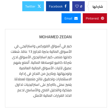
Twitter
Facebook
0
شاركها
Email
Pinterest
MOHAMED ZEDAN
خبير في أسواق الفوركس واستراتيجي في
الأسواق المالية بخبرة تتجاوز 13 عامًا، شغلت
خلالها منصب كبير استراتيجيي الأسواق لدى
شركة كافيو للوساطة المالية. أتمتع بفهم
عميق لآليات الأسواق المالية العالمية
وتوجهاتها، وبتاريخ من النجاح في إدارة
الاستثمارات وتحقيق نتائج متميزة لعملائنا.
يتميز عملي بالتركيز على استراتيجيات تداول
مبتكرة والتحليل الفني والأساسي لدعم
اتخاذ القرارات المالية الأمثل.