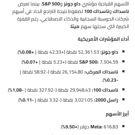
الأسهم القيادية مؤشري
داو جونز
و
S&P 500
، بينما تعرض
ناسداك
و
ناسداك 100
لضغوط نتيجة التراجع الحاد في أسهم
شركات الحوسبة السحابية والذكاء الاصطناعي، رغم القفزة
الكبيرة التي سجلها سهم
ميتا
.
أداء المؤشرات الأمريكية
داو جونز:
52,361.53 نقطة (+42.33 نقطة |
+0.08%
).
7,504.59 نقطة (+5.23 نقطة |
S&P 500:
+0.07%
).
ناسداك المركب:
26,154.80 نقطة (-58.92 نقطة |
).
-0.23%
ناسداك 100:
29,948.43 نقطة (-327.92 نقطة |
-1.08%
).
راسل 2000:
3,021.05 نقطة (-3.32 نقطة |
-0.11%
).
أبرز الأسهم
616.83 دولار (
Meta:
+9.50%
).