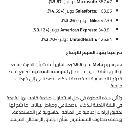
387.47 دولار (
Microsoft:
+3.87%
).
163.85 دولار (
Salesforce:
+4.59%
).
42.39 دولار (
Nike:
+3.26%
).
348.81 دولار (
American Express:
+3.12%
).
426.84 دولار (
UnitedHealth:
+2.70%
).
خبر ميتا يقود السهم للارتفاع
قفز سهم
Meta
بنحو
9.5%
بعد تقارير أفادت بأن الشركة تستعد
لإطلاق نشاط جديد في مجال
الحوسبة السحابية
عبر بيع فائض
قدرتها الحاسوبية المخصصة للذكاء الاصطناعي إلى شركات
خارجية.
وتأتي هذه الخطوة في ظل استثمارات ضخمة قامت بها الشركة
في البنية التحتية للذكاء الاصطناعي ومراكز البيانات، ما يتيح لها
تحقيق إيرادات إضافية من الطاقة الحاسوبية غير المستخدمة،
ويخفف مخاوف المستثمرين بشأن الإنفاق الرأسمالي المرتفع.