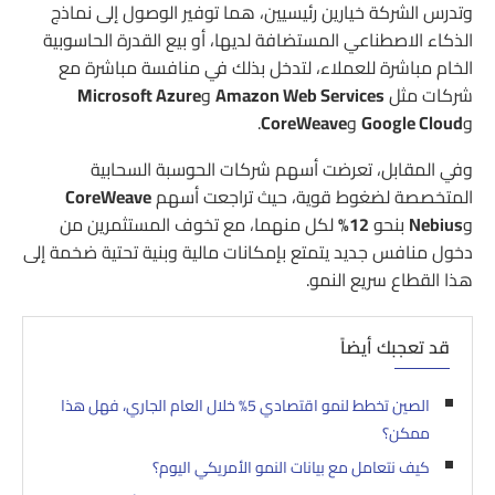
وتدرس الشركة خيارين رئيسيين، هما توفير الوصول إلى نماذج
الذكاء الاصطناعي المستضافة لديها، أو بيع القدرة الحاسوبية
الخام مباشرة للعملاء، لتدخل بذلك في منافسة مباشرة مع
شركات مثل
Amazon Web Services
و
Microsoft Azure
و
Google Cloud
و
CoreWeave
.
وفي المقابل، تعرضت أسهم شركات الحوسبة السحابية
المتخصصة لضغوط قوية، حيث تراجعت أسهم
CoreWeave
و
Nebius
بنحو
12%
لكل منهما، مع تخوف المستثمرين من
دخول منافس جديد يتمتع بإمكانات مالية وبنية تحتية ضخمة إلى
هذا القطاع سريع النمو.
قد تعجبك أيضاً
الصين تخطط لنمو اقتصادي 5% خلال العام الجاري، فهل هذا
ممكن؟
كيف نتعامل مع بيانات النمو الأمريكي اليوم؟