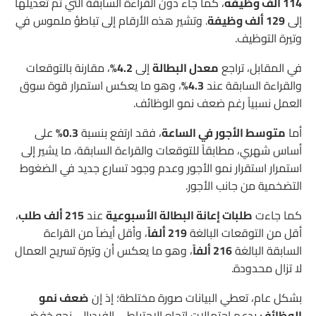
114 ألف وظيفة
، كما جاء دون القراءة السابقة التي تم تعديلها
إلى
129 ألف وظيفة
. وتشير هذه الأرقام إلى تباطؤ ملموس في
وتيرة التوظيف.
في المقابل، تراجع
معدل البطالة
إلى
4.2%
، مقارنة بالتوقعات
والقراءة السابقة عند
4.3%
، وهو ما يعكس استمرار قوة سوق
العمل نسبياً رغم ضعف نمو الوظائف.
أما
متوسط الأجور في الساعة
، فقد ارتفع بنسبة
0.3%
على
أساس شهري، مطابقاً للتوقعات والقراءة السابقة، ما يشير إلى
استمرار استقرار نمو الأجور وعدم وجود تسارع جديد في الضغوط
التضخمية من جانب الأجور.
كما جاءت
طلبات إعانة البطالة الأسبوعية
عند
215 ألف طلب
،
أقل من التوقعات البالغة
219 ألفاً
، وأقل أيضاً من القراءة
السابقة البالغة
216 ألفاً
، وهو ما يعكس أن وتيرة تسريح العمال
لا تزال محدودة.
بشكل عام، تعطي البيانات صورة مختلطة؛ إذ إن
ضعف نمو
الوظائف
يدعم احتمالات اتجاه الاحتياطي الفيدرالي نحو خفض