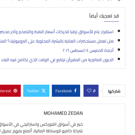
قد تعجبك أيضاً
استقرار عام للأسواق ترقبا لتحركات أسعار النفط والتضخم وآخر محضر 
هل تعمل مستحضرات العناية بالبشرة المحتوية على البروبيوتيك؟ المن
أجندة الخميس ٤ اغسطس ٢٠١٦
الديون الماليزية من المقررأن ترتفع في الوقت الذي تكافح فيه البلاد 
nterest
Twitter
Facebook
0
شاركها
MOHAMED ZEDAN
شركة كافيو للوساطة المالية. أتمتع بفهم عميق لآلي