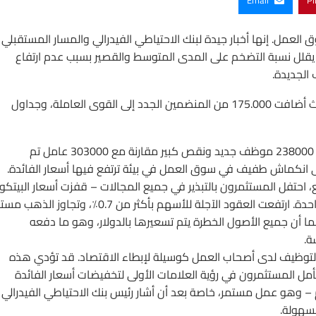
Email
Pi
عمل. إنها أخبار جيدة لبنك الاحتياطي الفيدرالي والمسار المستقبلي
 يقلل نسبة التضخم على المدى المتوسط والقصير بسبب عدم ارتفاع
 الجديدة.
تعاملت الشركات الأمريكية بسهولة مع العمال الشهر الماضي، حيث أضافت 175.000 من المنضمين الجدد إلى القوى العاملة، وجداول
كان الرقم الذي نشرته وزارة العمل، أقل بكثير من التقديرات البالغة 238000 موظف جديد ونقص كبير مقارنة مع 303000 عامل تم
ع، احتفل المستثمرون بالتبذير في جميع المجالات – قفزت أسعار البيتكو
بنسبة 3٪ بعد لحظات من الأخبار، متجاوزة 60 ألف دولار للعملة الواحدة. ارتفعت العقود الآجلة للأسهم بأكثر من 0.7٪، و
ل بالقرب من 2280 دولارًا للأونصة. وبما أن جميع الأصول الخطرة يتم تسعيرها بالدولار، وهو ما دفعه
ة.
 التوظيف لدى أصحاب العمل كوسيلة لإبطاء الاقتصاد. قد تؤدي هذه
 يأمل المستثمرون في رؤية العلامات الأولى لتخفيضات أسعار الفائدة
م – وهو عمل مستمر، خاصة بعد أن أشار رئيس بنك الاحتياطي الفيدرالي
بسهولة.