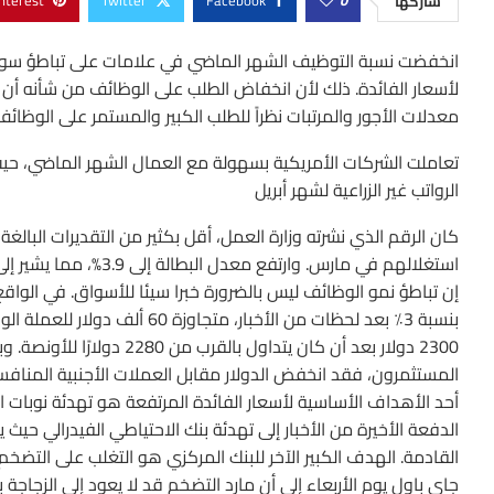
nterest
Twitter
Facebook
0
شاركها
انخفضت نسبة التوظيف الشهر الماضي في علامات على تباطؤ سوق ال
لأسعار الفائدة. ذلك لأن انخفاض الطلب على الوظائف من شأنه أن
معدلات الأجور والمرتبات نظراً للطلب الكبير والمستمر على الوظائف
الرواتب غير الزراعية لشهر أبريل
استغلالهم في مارس. وارتفع معدل البطالة إلى 3.9%، مما يشير إلى انكماش طفيف في سوق العمل في بيئة ترتفع فيها أسعار الفائدة.
إن تباطؤ نمو الوظائف ليس بالضرورة خبرا سيئا للأسواق. في الواق
2300 دولار بعد أن كان يتداو
المستثمرون، فقد انخفض الدولار مقابل العملات الأجنبية المنافس
أحد الأهداف الأساسية لأسعار الفائدة المرتفعة هو تهدئة نوبات
الدفعة الأخيرة من الأخبار إلى تهدئة بنك الاحتياطي الفيدرالي حيث
القادمة. الهدف الكبير الآخر للبنك المركزي هو التغلب على التضخ
جاي باول يوم الأربعاء إلى أن مارد التضخم قد لا يعود إلى الزجاجة 