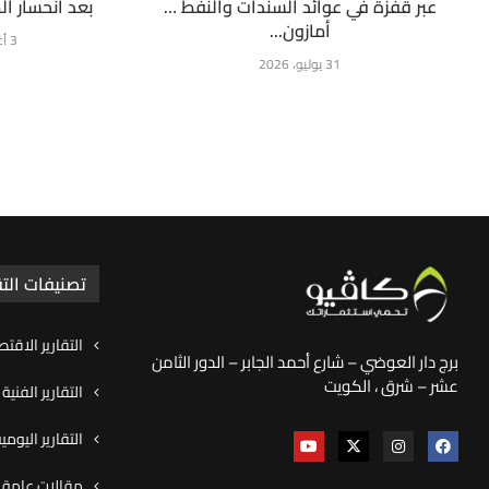
عبر قفزة في عوائد السندات والنفط …
بعد انحسار ا
أمازون...
3 أغسطس، 2026
31 يوليو، 2026
تصنيفات التق
التقارير الاقتص
برج دار العوضي – شارع أحمد الجابر – الدور الثامن
عشر – شرق ، الكويت
التقارير الفنية
التقارير اليوم
مقالات عامة و