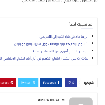
من التفاؤل بقرب خروج بريطانيا من الاتحاد الأوروبي
قد تعجبك أيضاً
أبرز ما جاء في قرار الفيدرالي الأمريكي.
الأسهم ترتفع مع تزايد توقعات وول ستريت بفوز جو بايدن
عوامل الارتفاع أقوى من الانخفاض للنفط
مؤشرات على استمرار ارتفاع التضخم في أول أيام اجتماع الاحتياطي ال
nterest
Twitter
Facebook
0
شاركها
AMIRA IBRAHIM