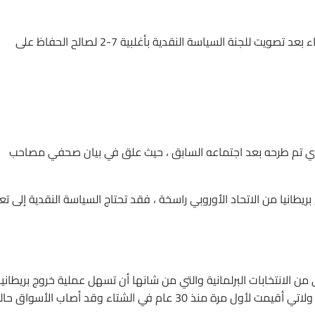
أبقى بنك إنجلترا على سعر الفائدة الرئيسي ثابتًا عند 0.75٪. وهذا جاء بعد تصويت للجنة السياسة النقدية بأغلبية 7-2 لصالح الحفاظ على
ذي تم طرحه بعد اجتماعه السابق ، حيث علق في بيان صحفي مصاحب
طانيا من الاتحاد الأوروبي راسخة ، فقد تحتاج السياسة النقدية إلى تعز
ن الانتخابات البرلمانية والتي من شانها أن تسهل عملية خروج بريطانيا
من الاتحاد الأوروبي بعد أن دعى بوريس جونسون لأنتخابات مبكرة ولاتي أقيمت لأول مرة منذ 30 عام في الشتاء وقد أصاب الأسواق 