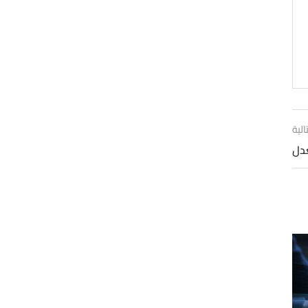
الية
عدل