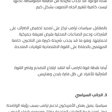
هذه الوعود قد تجذب شريحة من الطبقة المتوسطة، لكنها
ليست كافية لتغيير اتجاه التصويت بشكل كبير.
بالمقابل، سياسات ترامب تركز على تمديد تخفيض الضرائب على
الشركات ودعم الصناعات المحلية بفرض تعريفة جمركية
لحمايتها، وهو ما قد يجذب شريحة كبيرة من الناخبين، خاصة
المهتمين بالحفاظ على القوة الاقتصادية للولايات المتحدة.
أيضا نقطة قوة لترامب أنه انتقد ارتفاع التضخم وتضرر القوة
الشرائية للأفراد في ظل فترة بايدن وهاريس.
3. الجانب السياسي
سياسيًا، يميل بعض الأمريكيين لدعم ترامب بسبب رؤيته الواضحة
حول تعزيز هيبة الولايات المتحدة دوليًا، ووعوده بإنهاء الحروب