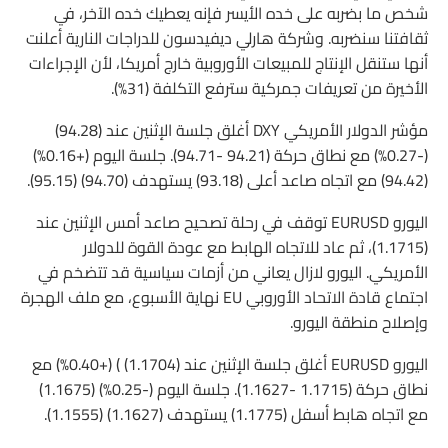
شخص ما بضربه على خده الأيسر فإنه يعطيك خده الآخر، في
ثقافتنا سنضربه. وشركة هارلي ديفيدسون للدراجات النارية أعلنت
أنها ستنقل الإنتاج للمبيعات الأوروبية خارج أمريكا، لأن الإجراءات
الأخيرة من تعريفات جمركية سترفع التكلفة (31%).
مؤشر الدولار الأمريكي DXY أغلق جلسة الإثنين عند (94.28)
(-0.27%) مع نطاق حركة (94.21 -94.71). جلسة اليوم (+0.16%)
(94.42) مع اتجاه صاعد أعلى (93.18) يستهدف (94.70) (95.15).
اليورو EURUSD توقف في رحلة تصحيح صاعد أمس الإثنين عند
(1.1715)، ثم عاد للاتجاه الهابط مع عودة القوة للدولار
الأمريكي. اليورو لازال يعاني من أزمات سياسية قد تتضخم في
اجتماع قادة الاتحاد الأوروبي EU نهاية الأسبوع، مع ملف الهجرة
وإصلاح منطقة اليورو.
اليورو EURUSD أغلق جلسة الإثنين عند (1.1704) ) (+0.40%) مع
نطاق حركة (1.1715 -1.1627). جلسة اليوم (-0.25%) (1.1675)
مع اتجاه هابط أسفل (1.1775) يستهدف (1.1627) (1.1555).