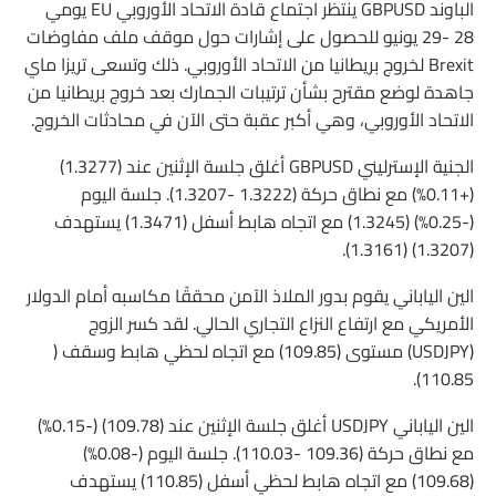
الباوند GBPUSD ينتظر اجتماع قادة الاتحاد الأوروبي EU يومي
28 -29 يونيو للحصول على إشارات حول موقف ملف مفاوضات
Brexit لخروج بريطانيا من الاتحاد الأوروبي. ذلك وتسعى تريزا ماي
جاهدة لوضع مقترح بشأن ترتيبات الجمارك بعد خروج بريطانيا من
الاتحاد الأوروبي، وهي أكبر عقبة حتى الآن في محادثات الخروج.
الجنية الإسترليني GBPUSD أغلق جلسة الإثنين عند (1.3277)
(+0.11%) مع نطاق حركة (1.3222 -1.3207). جلسة اليوم
(-0.25%) (1.3245) مع اتجاه هابط أسفل (1.3471) يستهدف
(1.3207) (1.3161).
الين الياباني يقوم بدور الملاذ الآمن محققًا مكاسبه أمام الدولار
الأمريكي مع ارتفاع النزاع التجاري الحالي. لقد كسر الزوج
(USDJPY) مستوى (109.85) مع اتجاه لحظي هابط وسقف (
110.85).
الين الياباني USDJPY أغلق جلسة الإثنين عند (109.78) (-0.15%)
مع نطاق حركة (109.36 -110.03). جلسة اليوم (-0.08%)
(109.68) مع اتجاه هابط لحظي أسفل (110.85) يستهدف