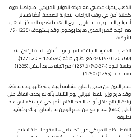
الذهب يتحرك عكسي مع حركة الدولار الأمريكي، متجاهلاً دوره
كملاذ آمن في وقت النزاعات التجارية الضخمة. أيضًا خسائر
أسواق الأسهم قد تحتاج إلى بيع الذهب لتغطية المراكز. الذهب
مع اتجاه قصير المدى هابط بوضوح، وقد يستهدف (1235) $/
للأوقية.
الذهب – العقود الآجلة تسليم يونيو – أغلق جلسة الإثنين عند
(1265.60) (-0.14%) مع نطاق حركة (1265.90 – 1271.20).
جلسة اليوم (-0.87%) (1257.9) مع اتجاه هابط أسفل (1285)
يستهدف (1255) (1250).
عدم القين من تعديل اتفاق منظمة أوبك وشركائها يبدو مرتفعًا.
وقد صرح وزير النفط الإيراني يوم الثلاثاء بأنه لم يحدث اتفاقًا على
زيادة الإنتاج داخل أوبك. النفط الخام الأمريكي غرب تكساس عاد
أعلى (68.0) بعد تراجع من عدم اليقين من اتفاق أوبك وكيفية
تطبيقه.
النفط الخام الأمريكي غرب تكساس – العقود الآجلة تسليم