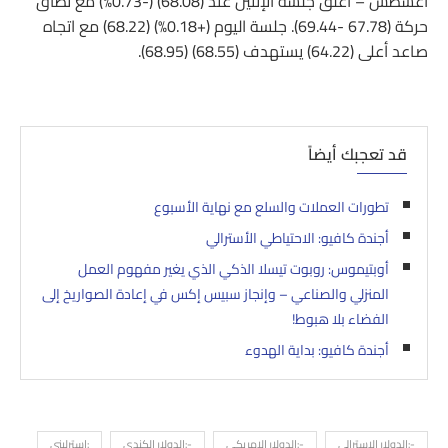
أغسطس – أغلق جلسة الإثنين عند (68.08) (-0.73%) مع نطاق
حركة (67.78 -69.44). جلسة اليوم (+0.18%) (68.22) مع اتجاه
صاعد أعلى (64.22) يستهدف (68.55) (68.95).
قد تعجبك أيضاً
تطورات العملات والسلع مع نهاية الأسبوع
أجندة كافيو: الاحتياطي الأسترالي
أوبتيموس: روبوت تيسلا الذكي الذي يغير مفهوم العمل
المنزلي والصناعي – وإنجاز سبيس إكس في إعادة الصواريخ إلى
الفضاء بلا هبوط!
أجندة كافيو: بداية الهدوء
-:الدولار الاسترالي
-:الدولار الامريكي
-:الدولار الكندي
:استرليني