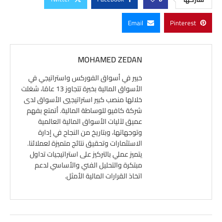
Email
Pinterest
MOHAMED ZEDAN
خبير في أسواق الفوركس واستراتيجي في
الأسواق المالية بخبرة تتجاوز 13 عامًا، شغلت
خلالها منصب كبير استراتيجيي الأسواق لدى
شركة كافيو للوساطة المالية. أتمتع بفهم
عميق لآليات الأسواق المالية العالمية
وتوجهاتها، وبتاريخ من النجاح في إدارة
الاستثمارات وتحقيق نتائج متميزة لعملائنا.
يتميز عملي بالتركيز على استراتيجيات تداول
مبتكرة والتحليل الفني والأساسي لدعم
اتخاذ القرارات المالية الأمثل.