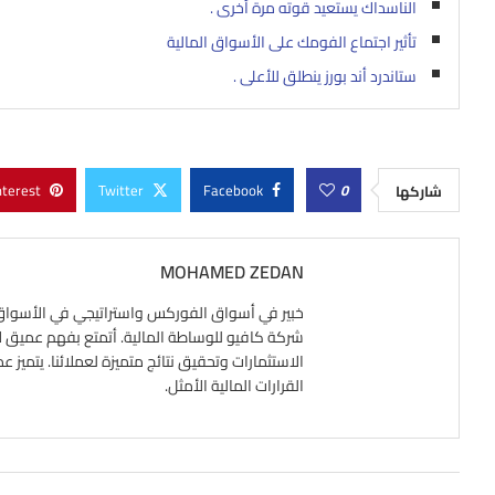
الناسداك يستعيد قوته مرة أخرى .
تأثير اجتماع الفومك على الأسواق المالية
ستاندرد أند بورز ينطلق للأعلى .
nterest
Twitter
Facebook
0
شاركها
MOHAMED ZEDAN
شركة كافيو للوساطة المالية. أتمتع بفهم عميق لآلي
الاستثمارات وتحقيق نتائج متميزة لعملائنا. يتميز ع
القرارات المالية الأمثل.