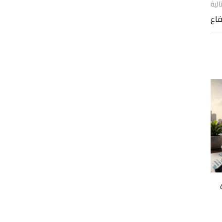
الية
فاع