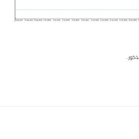
كور .