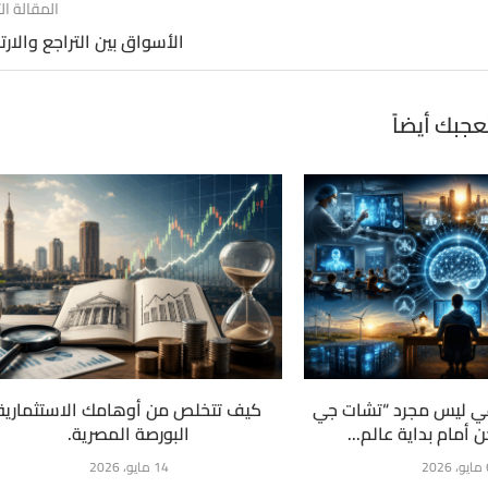
المقالة الت
الأسواق بين التراجع والارت
عجبك أيضاً
عي ليس مجرد “تشات جي
كيف تتخلص من أوهامك الاستثمارية
 أمام بداية عالم...
البورصة المصرية.
20
14 مايو، 2026