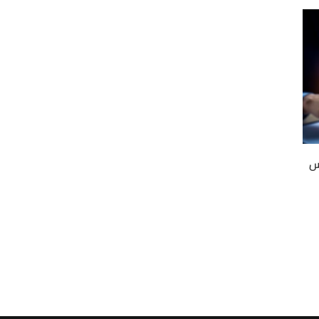
نين ٣٠ مارس