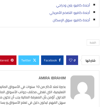
أجندة كافيو: يلين ودراجي
أجندة كافيو: التضخم الأمريكي
أجندة كافيو: سوق الإسكان
:النفط
nterest
Twitter
Facebook
0
شاركها
AMIRA IBRAHIM
بخبرة تمتد لأكثر من 10 سنوات ف
التعليمية، التي تغطي مختلف جوانب الأسواق المالي
التداول. أؤمن بأن المعرفة المالية يجب أن تكون م
سهل الفهم، ليكون دليل في تعلم الأسواق،و يساعد ع