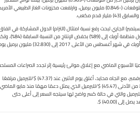
(الديزل – غاز التدفئة) جاءت بمخزونات (+0.748) مليون برميل من التوقعات (-0.846) مليون برميل، وارتفعت مخزونات الغاز الطبيعي الأ
اللجنة الفنية المشتركة من دول أوبك وشركائها في (25 – سبتمبر) الجاري لبحث رفع نسبة امتثال (التزام) الدول المشاركة في اتفاق
تخفيض الإنتاج، وأكد مسح لوكالة رويترز على ارتفاع نسبة امتثال دول منظمة أوبك إلى (89%) بخفض الإنتاج من النسبة
نسبة الامتثال الأعلى (90%) لازالت بعيدة، مما أدى إلى خفض إنتاج أوبك في شهر أغسطس من الأعلى 2017 إلى (32.830) ملي
ومن الناحية الفنية، فالنفط الخام الأمريكي غرب تكساس تسليم نوفمبر، مع اتجاه محايد، أغلق يوم الاثنين عند (47.37) $/للبرميل مرتفعًا
(+0.11) مع الأعلى (47.66) $. الأسبوع الماضي صعدت أسعار النفط من الأدنى (45.47) $/للبرميل الذي يمثل دعمًا مهمًا منذ مايو الماضي
تهدافًا لمنطقة المقاومة المهمة (47.78 – 48.45) $/للبرميل والتي في حالة كسر واضح لها سيتجه السعر إلى أعلى حتى