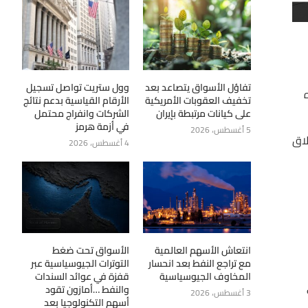
تفاؤل الأسواق يتصاعد بعد
وول ستريت تواصل تسجيل
تخفيف العقوبات الأمريكية
الأرقام القياسية بدعم نتائج
على كيانات مرتبطة بإيران
الشركات وانفراج محتمل
في أزمة هرمز
5 أغسطس، 2026
) $/للبرميل، مع إغلاق
4 أغسطس، 2026
انتعاش الأسهم العالمية
الأسواق تحت ضغط
مع تراجع النفط بعد انحسار
التوترات الجيوسياسية عبر
المخاوف الجيوسياسية
قفزة في عوائد السندات
ت
والنفط …أمازون تقود
3 أغسطس، 2026
أسهم التكنولوجيا بعد