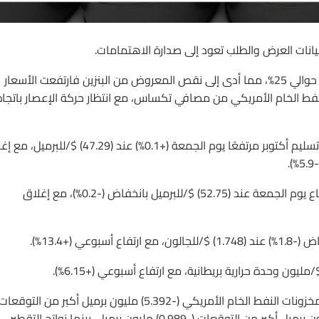
وبيانات العرض والطلب تعود إلى صدارة الاهتمامات.
تعطلت ربع الطاقة التكريرية في أمريكا (4.4 مليون برميل يوميًا) أي حوالي 25%، مما أدى إلى نقص المعروض من البنزين فارتفعت الأسعار
على النفط الخام الأمريكي من مصافي تكساس، مع انتظار حركة الإعصار باتجاه
وقد أغلق النفط الخام الأمريكي غرب تكساس WTI العقود الآجلة تسليم أكتوبر مرتفعًا يوم الجمعة (+0.1%) عند (47.29
أما خام برنت القياسي، العقود الآجلة تسليم نوفمبر، أغلق على ارتفاع يوم الجمعة عند (52.75) $/للبرميل بانخفاض (-0.2%)، مع إغلاق
(+13.4%).
أفاد تقرير مخزونات الطاقة الأمريكية الأسبوعي الرسمي بتراجعت مخزونات النفط الخام الأمريكي (-5.392) مليون برميل أكبر من التوقعا
(-1.908) مليون برميل، بينما ارتفعت مخزونات البنزين (+0.035) مليون برميل أكبر من التوقعات (-0.989) مليون برميل، بينما نواتج التقطير