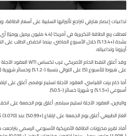
تداعيات إعصار هارفي تتراجع تأثيراتها السلبية على أسعار الطاقة، 
بشدة (+13.4%) خلال الأسبوع الماضي، بينما انخفض الطلب 
أريزونا وتداعياته.
على هبوط للأسبوع (5) على التوالي بنسبة (-1.2%) وخسائر شهرية (-5.9%).
أسبوعي (+1.5%) و شهريًا خسائر (-0.5%).
والبنزين، العقود الآجلة تسليم سبتمبر، أغلق يوم الجمعة على انخفاض (-1.8%) عند (1.748) $/للجالون، مع ارتفاع أسبوعي 
الغاز الطبيعي أغلق يوم الجمعة على ارتفاع (+0.99%) عند (3.070) $/مليون وحدة حرارية بريطانية، مع ارتفاع أسبوعي (+6.15%).