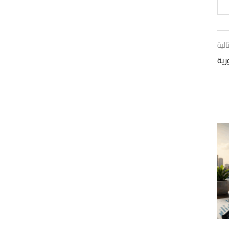
الية
رية