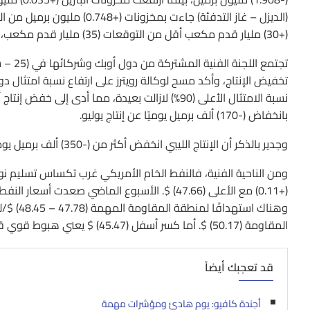
(+30) مليار قدم مكعب أقل من التوقعات (35) مليار قدم مكعب، والسابق (43) مليار قدم مكعب.
تجتمع 
بانخفاض (-170) ألف برميل يوميًا عن إنتاج يوليو.
وجدير بالذكر أن الإنتاج الليبي انخفض أكثر من (-350) ألف برميل يوميًا الأسبوع الماضي مع إغلاق موانئ رئيسية إثر تجدد الصراعات المسلحة.
وهناك اس
المقاومة (50.17) $. أما كسر أسفل (45.47) $ يعني هبوط قوي قد يصل إلى (40.00) $.
قد تعجبك أيضاً
أجندة كافيو: يوم هادئ ومؤشرات مهمة