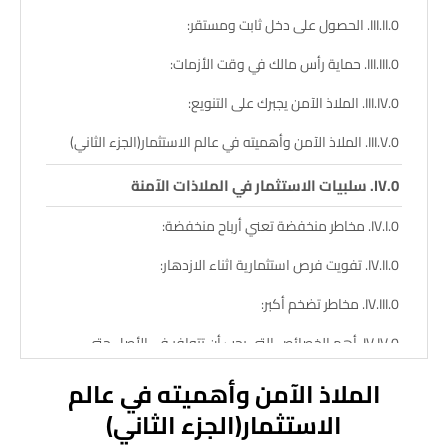
الحصول على دخل ثابت ومستقر:
حماية رأس مالك في وقت الأزمات:
الملاذ الآمن يجبرك على التنويع:
الملاذ الآمن وأهميته في عالم الاستثمار(الجزء الثاني)
سلبيات الاستثمار في الملاذات الآمنة
مخاطر منخفضة تعني أرباح منخفضة:
تفويت فرص استثمارية اثناء الازدهار:
مخاطر تضخم أكبر:
أهم الخصائص التي يجب أن تتوافر في الأصل حتى
يصبح ملاذ لآمن
الملاذ الآمن وأهميته في عالم
هناك بعض الخصائص التي غالبًا ما تتمتع بها
الاستثمار(الجزء
الثاني)
الأصول والتي تساهم في سمعتها كملاذ آمن ، والتي تشمل: