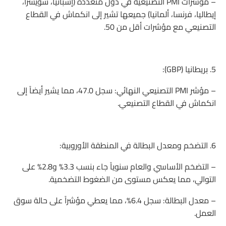
– مؤشرات PMI التصنيعية في دول متعددة (إسبانيا، سويسرا،
إيطاليا، فرنسا، ألمانيا) جميعها تشير إلى انكماش في القطاع
التصنيعي مع مؤشرات أقل من 50.
5. بريطانيا (GBP):
– مؤشر PMI التصنيعي النهائي: سجل 47.0، مما يشير أيضاً إلى
انكماش في القطاع التصنيعي.
6. التضخم ومعدل البطالة في المنطقة الأوروبية:
– التضخم الأساسي والعام سنوياً جاء بنسب 3.3% و2.8% على
التوالي، مما يعكس مستوى من الضغوط التضخمية.
– معدل البطالة: سجل 6.4%، مما يعطي مؤشراً على حالة سوق
العمل.