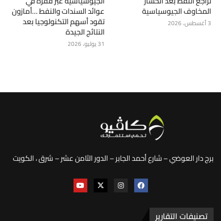
تراجع النفط بعد انحسار
الجيوسياسية عبر قفزة في
المخاوف الجيوسياسية
عوائد السندات والنفط …أمازون
تقود أسهم التكنولوجيا بعد
3 أغسطس، 2026
النتائج الجيدة
31 يوليو، 2026
برج دار العوضي – شارع أحمد الجابر – الدور الثامن عشر – شرق ، الكويت
تصنيفات التقارير