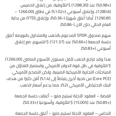
(+0.98%) عند (1288.30) $/للأوقية، من إغلاق الخميس
(1280.6)، وإغلاق أسبوعي (+1.02%) في نطاق (1266.00 –
1290.85). أيضًا أغلق شهريًا (-0.36%)، وإغلاق (YTD) من بداية
العام الحالي حتى الآن (-0.86%).
سهم صندوق SPDR المدعوم بالذهب والمتداول بالبورصة أغلق
جلسة الجمعة (+0.66%) عند (121.37) $/للسهم، مع إغلاق
أسبوعي (+0.83%).
هذا وقد تراجع الذهب لأقل مستوى الأسبوع الماضي (1266.00)
$/للأوقية في ظل قوة الدولار الأمريكي واستمرار التفاؤل من
المباحثات التجارية الأمريكية الصينية. ولكن التضخم الأمريكي
(Core PCE) من ناحية أخرى يتباطأ إلى (1.4%) أقل كثيرًا من هدف
البنك الاحتياطي الأمريكي (2%)، مما يدعم أسعار الذهب.
الفضة – العقود الآجلة تسليم مايو – أغلقت جلسة الجمعة
(+0.85%) عند (15.005) $/للأوقية، وأسبوعيًا (+0.33%).
النحاس – العقود الآجلة تسليم مايو – أغلق جلسة الجمعة