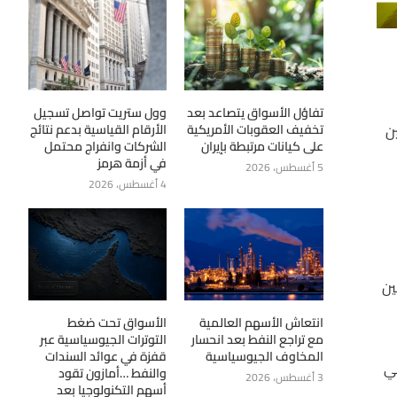
تفاؤل الأسواق يتصاعد بعد
وول ستريت تواصل تسجيل
تخفيف العقوبات الأمريكية
الأرقام القياسية بدعم نتائج
وعدم اليقين
على كيانات مرتبطة بإيران
الشركات وانفراج محتمل
في أزمة هرمز
5 أغسطس، 2026
4 أغسطس، 2026
ين
انتعاش الأسهم العالمية
الأسواق تحت ضغط
مع تراجع النفط بعد انحسار
التوترات الجيوسياسية عبر
المخاوف الجيوسياسية
قفزة في عوائد السندات
مركزي الأوروبي
والنفط …أمازون تقود
3 أغسطس، 2026
أسهم التكنولوجيا بعد