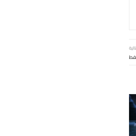
الية
نفط