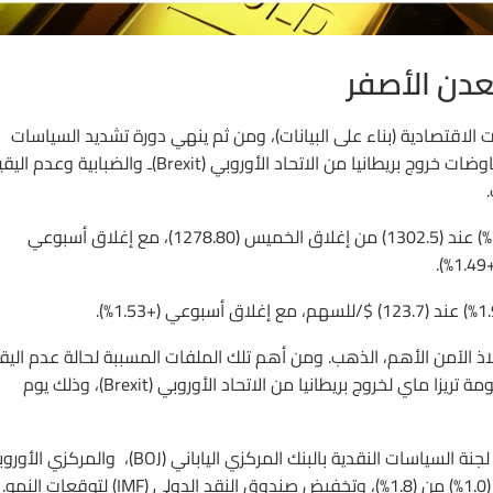
عدن الأصفر
مل تخفيض سلس للتوقعات الاقتصادية (بناء على البيانات)، ومن ثم ينهي دورة تشديد السياسات
النقدية (رفع الفائدة). أيضًا التباطؤ الاقتصادي العالمي، وملف مفاوضات خروج بريطانيا من الاتحاد الأوروبي (Brexit)ـ والضبابية 
الذهب – العقود الآجلة تسليم فبراير – أغلق جلسة الجمعة (+1.77%) عند (1302.5) من إغلاق الخميس (1278.80)، مع إغلاق أسبوعي
ملاذ الآمن الأهم، الذهب. ومن أهم تلك الملفات المسببة لحالة عدم اليق
هي تصويت البرلمان البريطاني على الخطة البديلة التي قدمتها حكومة تريزا ماي لخروج بريطانيا من الاتحاد الأوروبي (Brexit)، وذلك يوم
أيضًا التباطؤ الاقتصادي العالمي يزداد ملامحه وضوحًا بعد اجتماع لجنة السياسات النقدية بالبنك المركزي الياباني (BOJ)، وال