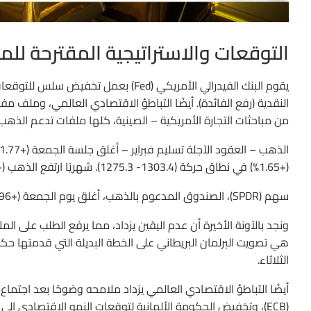
التوقعات والاستراتيجية المقترحة للم
يقوم البنك الفيدرالي الأمريكي (Fed) بع
من مباحثات التجارة الأمريكية – الصينية، كلها ملفات تدعم الذهب.
(+1.65%) في نطاق حركة (1303.4- 1275.3). شهريًا ارتفع الذهب (+1.49%).
سهم (SPDR)، الصندوق المدعوم بالذهب، أغلق يوم الجمعة (+1.96%) عند (123.7) $/للسهم، مع إغلاق أسبوعي (+1.53%).
ونجد بالآونة الأخيرة أن عدم اليقين يزداد، مما يرفع الطلب على ال
الثلاثاء.
(ECB)، وتخفيض الحكومة الألمانية لتوقعات النمو الاقتصادي إلى (1.0%) من (1.8%)، وتخفيض صندوق النقد الدولي (IMF) لتوقعات النمو.