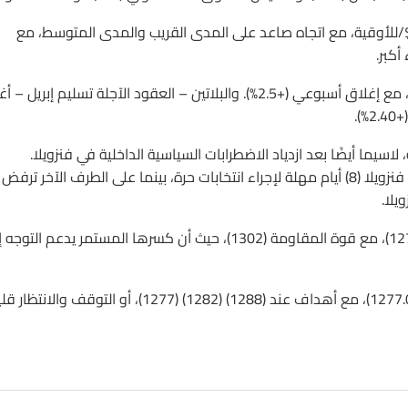
ويتحرك الذهب – العقود الآجلة – في نطاق (1260 – 1300) $/للأوقية، مع اتجاه صاعد على المدى القريب والمدى المتوسط، مع
الفضة أغلقت جلسة الجمعة على (+2.94%) عند (17.75) $/للأوقية، مع إغلاق أسبوعي (+2.5%). والبلاتين – العقود الآجلة تسليم إبري
اسيما أيضًا بعد ازدياد الاضطرابات السياسية الداخلية في فنزويلا.
فالولايات المتحدة تدعم المعارضة الفنزويلية، وأوروبا تعطي حاكم فنزويلا (8) أيام مهلة لإجراء انتخابات حرة، بينما على الطرف الآخر تر
يلا.
أما فنيًا فالاتجاه صاعد مع ثبات الدعوم (1293) (1288) (1284) (1277)، مع قوة المقاومة (1302)، حيث أن كسرها المستمر يدعم ال
وعليه فإن الاستراتيجية المقترحة هي الشراء من التراجعات أعلى (1277.0)، مع أهداف عند (1288) (1282) (1277)، أو التوقف والانت