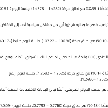
GBPUSD أغلق جلسة الثلاثاء عند (1.4288) منخ
كي ترامب، فمع ما يعانيه شينزوا أبي من مشاكل سياسية أدت إلى انخفاض
USDJPY أغلق جلسة الثلاثاء عند (107.00) منخفضًا (-0.10%) مع نط
الأسواق تنتظر نتائج اجتماع لجنة السياسات النقدية بالبنك المركزي الكندي BOC والمؤتمر الصحفي لحاكم البنك. الأسواق الآجلة تتوقع ر
USDCAD أغلق جلسة الثلاثاء عند (1.2548) منخفضًا (-0.14%) مع نطاق حركة (1.2525 – 1.2582). جلسة اليوم ارتفع
 AUDUSD لم يتمكن من تجاوز (0.7800) أمس حتى مع ضعف الدولار الأمريكي. أيضًا تباين البيانات الاقتصادية الصينية أ
AUDUSD أغلق جلسة الثلاثاء عند (0.7766) منخفضًا (-0.18%) مع نطاق حركة (0.7760 – 0.7793). جلس