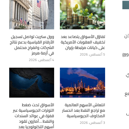
ذن
تفاؤل الأسواق يتصاعد بعد
وول ستريت تواصل تسجيل
تخفيف العقوبات الأمريكية
الأرقام القياسية بدعم نتائج
على كيانات مرتبطة بإيران
الشركات وانفراج محتمل
في أزمة هرمز
DXY أغلق جلسة الثلاثاء عند (89.49) مرتفعًا (+0.1%) مع نطاق حركة (89.66 – 89.26). جلسة اليوم (+0.09%) (89.57)
5 أغسطس، 2026
4 أغسطس، 2026
ي
مع نطاق حركة (1.2335 – 1.2413). جلسة اليوم (+0.11%) (1.2383) مع
انتعاش الأسهم العالمية
الأسواق تحت ضغط
مع تراجع النفط بعد انحسار
التوترات الجيوسياسية عبر
 على
المخاوف الجيوسياسية
قفزة في عوائد السندات
والنفط …أمازون تقود
3 أغسطس، 2026
أسهم التكنولوجيا بعد