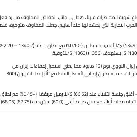
عقود الآجلة للذهب جلسة الثلاثاء (-0.1%) مع ارتفاع شهية المخاطرات قليلاً، هذا إلى جانب انخفاض المخاوف من رد فع
لحرب التجارية التي يحشد لها منذ أسابيع، جعلت المخاوف متوفرة، فلم
تنتظر أسواق النفط قرار الرئيس الأمريكي بشأن الاستمرار في اتفاق إيران النووي يوم (12 مايو)، مما يعني استمرار إعفاءات إيران من
العقوبات، وهو أمر سلبي على أسعار النفط. أو انسحابه وعودة العقوبات، مما سيكون إيجابي لأسعار النفط مع تأثر إمدادات إيران (300 –
الخام الأمريكي غرب تكساس – العقود الآجلة تسليم مايو – أغلق جلسة الثلاثاء عند (66.52) $/للبرميل مرتفعًا (+0.45%) مع نطاق