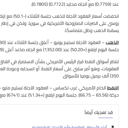
عند (0.7759) مع اتجاه محايد (0.7722) (0.7805).
انخفضت أسعار ال
روسي على الضربات الصاروخية الأمريكية في سوريا. ولكن في إطار ا
يسقط الذهب وظل متماسكًا.
الذهب
جلسة اليوم ارتفع (+0.20%) عند (1352.00) مع اتجاه صاعد أعلى (1309) $ يستهدف (1356) (1363) $/للأوقية.
350) ألف برميل يوميا للأسواق.
النفط
حركة (65.56 – 66.75). جلسة اليوم ارتفع (+1.34%) عند (6741) مع اتجاه محايد أولاً، مع ميل صاعد أعلى (60.0) يستهدف (67.75) (68.05).
قد تعجبك أيضاً
أداء الأسواق العالمية وأبرز الأحداث الاقتصادية