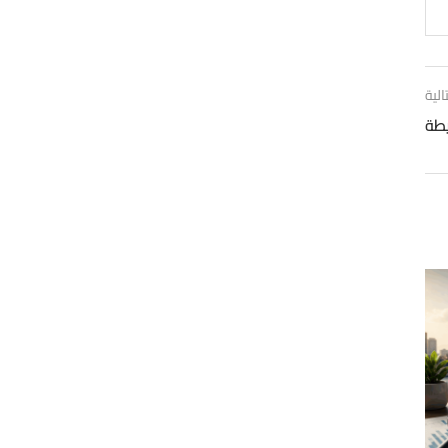
الية
طة