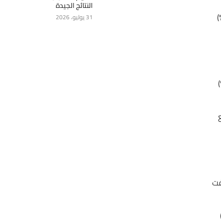
النتائج الجيدة
فضًا (-0.35%) مع نطاق حركة (1.4282 – 1.4378). جلسة اليوم (-0.51%)
31 يوليو، 2026
اق حركة (106.86 – 107.22). جلسة اليوم هابط (+0.17%)
فع
ضافت
ة اليوم (-0.09%)