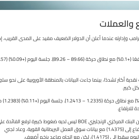
ع والعملات
رامب وإدارته عندما أعلن أن الدولار الضعيف مفيد على المدى القريب، إ
ية أكثر تشددًا، بينما جاءت البيانات بالمنطقة الأوروبية على نحو سلب
ل كبير.
EURUSD أغلق جلسة الثلاثاء عند (1.2370) منخفضًا (-0.08%) 
تباطأت مؤشرات التضخم البريطانية إلى الأدنى في عام، مما يعني أن البنك المركزي الإنجليزي BOE ليس لديه ضغوط كبيرة لرفع الفائدة
الباوند في مايو القادم. ‎أمس الثلاثاء اكتفى الباوند GBPUSD بالارتفاع إلى (1.4375) مع بيانات سوق العمل البريطانية القوية، وعاد لجني
 اتجاه صاعد بزخم أضعف.