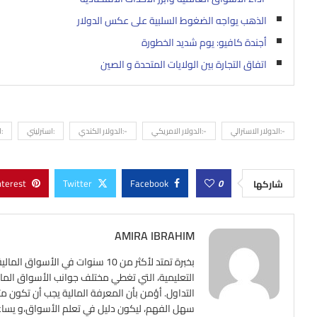
الذهب يواجه الضغوط السلبية على عكس الدولار
أجندة كافيو: يوم شديد الخطورة
اتفاق التجارة بين الولايات المتحدة و الصين
-:الدولار الاسترالي
-:الدولار الامريكي
-:الدولار الكندي
:استرليني
:
nterest
Twitter
Facebook
0
شاركها
AMIRA IBRAHIM
بخبرة تمتد لأكثر من 10 سنوات ف
التعليمية، التي تغطي مختلف جوانب الأسواق المالي
التداول. أؤمن بأن المعرفة المالية يجب أن تكون م
سهل الفهم، ليكون دليل في تعلم الأسواق،و يساعد ع