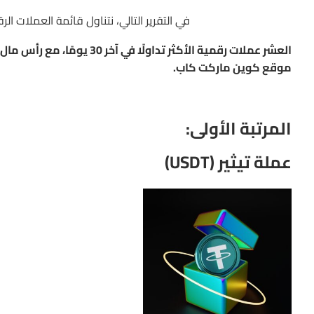
في التقرير التالي، نتناول قائمة العملات ال
المرتبة الثامنة:
بي إن بي (BNB)
موقع كوين ماركت كاب.
المرتبة التاسعة:
دوج كوين (DOGE)
المرتبة الأولى:
المرتبة العاشرة:
عملة تيثير (USDT)
كاردانو (ADA)