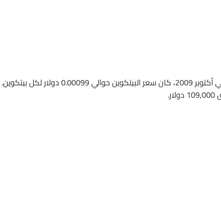
بيتكوين هي العملة الرقمية الأصلية التي أُطلقت في عام 2009. في أكتوبر 2009، كان سعر البيتكوين حوالي 0.00099 دو