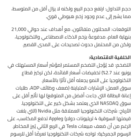
حجم التداول: ارتفع حجم البيع ولكنه لا يزال أقل من المتوسط،
مما يشير إلى عدم وجود زخم هبوطي قوي.
التوقعات: المحللون متفائلون، مع أهداف عند حوالي 21,000
بنهاية العام، مدفوعةً بزخم الذكاء الاصطناعي والتكنولوجيا،
ولكن من المحتمل حدوث تصحيحات على المدى القصير.
الخلفية الاقتصادية:
التضخم: قد يُؤجل التضخم المستمر (مؤشر أسعار المستهلك في
يونيو عند 2.7%) تخفيضات أسعار الفائدة، لكن تركيز قطاع
التكنولوجيا على النمو يجعله أقل تأثرًا بالأسعار.
سوق العمل: الإشارات المتباينة (ضعف وظائف ADP، طلبات
إعانة البطالة التي جاءت أفضل من المتوقع) لها تأثير أقل على
سوق NASDAQ الذي يعتمد بشكل كبير على التكنولوجيا.
الأرباح: شركات التكنولوجيا العملاقة مثل Nvidia (التي بلغت
قيمتها السوقية 4 تريليونات دولار) وApple تدفع المكاسب، على
الرغم من أن ضعف مبيعات Tesla في الربع الثاني يُبرز المخاطر.
الرسوم الجمركية: تواجه شركات التكنولوجيا تعرضًا أقل للرسوم