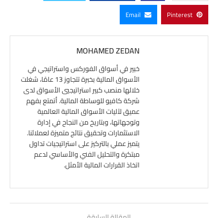
Email
Pinterest
MOHAMED ZEDAN
خبير في أسواق الفوركس واستراتيجي في
الأسواق المالية بخبرة تتجاوز 13 عامًا، شغلت
خلالها منصب كبير استراتيجيي الأسواق لدى
شركة كافيو للوساطة المالية. أتمتع بفهم
عميق لآليات الأسواق المالية العالمية
وتوجهاتها، وبتاريخ من النجاح في إدارة
الاستثمارات وتحقيق نتائج متميزة لعملائنا.
يتميز عملي بالتركيز على استراتيجيات تداول
مبتكرة والتحليل الفني والأساسي لدعم
اتخاذ القرارات المالية الأمثل.
المقالة السابقة