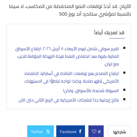
الأرباح: قد تُحدّ توقعات النمو المنخفضة من المكاسب، لا سيما
بالنسبة لمؤشري ستاندرد آند بورز 500
قد تعجبك أيضاً
تقرير سوقي شامل ليوم الأربعاء ٨ أبريل ٢٠٢٦. ارتفاع الأسواق
المالية بقوة بعد انخفاض النفط نتيجة التهدئة المؤقتة للحرب
مع ايران.
ارتفاع التضخم يعزز توقعات الفائدة في أستراليا، الاقتصاد
الأمريكي يُظهر صلابة، وكندا تواجه تباطؤًا في الاستهلاك
السيولة شحيحة بالأسواق، ولكن!
نتائج إيجابية جدًا للشركات الأمريكية في الربع الثاني حتى الآن
Twitter
Facebook
0
شاركها