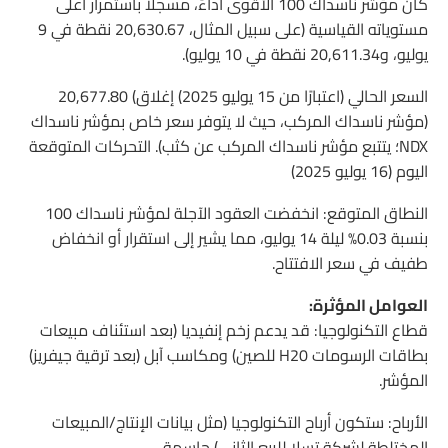
كان مؤشر ناسداك 100 الأقوى أداءً، مسجلاً باستمرار أعلى
مستوياته القياسية (على سبيل المثال، 20,630.67 نقطة في 9
يوليو، و20,611.34 نقطة في 10 يوليو).
السعر الحالي (اعتبارًا من 15 يوليو 2025) إغلاق) 20,677.80
(مؤشر ناسداك المركب، حيث لا يتوفر سعر خاص بمؤشر ناسداك
NDX؛ يتتبع مؤشر ناسداك المركب عن كثب). التحركات المتوقعة
اليوم (16 يوليو 2025)
النطاق المتوقع: انخفضت العقود الآجلة لمؤشر ناسداك 100
بنسبة 0.03% ليلة 14 يوليو، مما يشير إلى استقرار أو انخفاض
طفيف في سعر الافتتاح.
العوامل المؤثرة:
قطاع التكنولوجيا: قد يدعم زخم إنفيديا (بعد استئناف مبيعات
بطاقات الرسومات H20 للصين) ومكاسب آبل (بعد ترقية جيفريز)
المؤشر.
الأرباح: ستكون أرباح التكنولوجيا (مثل بيانات الإنتاج/المبيعات
المختلطة لشركة تسلا للربع الثاني) حاسمة.