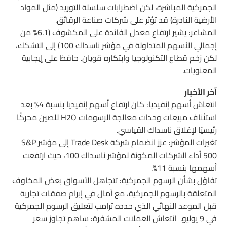
الجمركية المباشرة، لكن اضطرابات سلسلة التوريد (مثل المواد
الأرضية النادرة) قد تؤثر على شركات صناعة الرقائق.
المشاعر: يشير ارتفاع معدل الفائدة على المكشوف (6.1% من
إجمالي الأسهم المتداولة في مؤشر ناسداك 100) إلى التشكك،
لكن زخم قطاع التكنولوجيا وابتكاره قويان. حافظ على إيجابية
المعنويات.
آخر الأخبار
انتعاش أسهم إنفيديا: كان ارتفاع أسهم إنفيديا بنسبة 4% بعد
استئناف مبيعات وحدات معالجة الرسومات H2O للصين محركًا
رئيسيًا لإغلاق ناسداك القياسي.
تغيرات المؤشر: عزز انضمام شركة Trade Desk إلى مؤشر S&P
500 أداء الشركات المكونة لمؤشر ناسداك 100، حيث ارتفعت
أسهمها بنسبة 11%.
تفاؤل بشأن الرسوم الجمركية: تتجاهل الأسواق بعض المخاوف
المتعلقة بالرسوم الجمركية، مع آمال في إبرام صفقات تجارية
قبل الموعد النهائي الذي حدده ترامب لتعليق الرسوم الجمركية
في 9 يوليو. انتعاش العملات المشفرة: ساهم تجاوز سعر