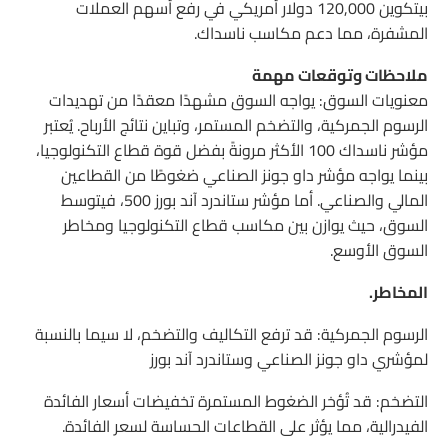
بيتكوين 120,000 دولار أمريكي في رفع أسهم العملات
المشفرة، مما دعم مكاسب ناسداك.
ملاحظات وتوقعات مهمة
معنويات السوق: يواجه السوق مشهدًا معقدًا من تهديدات
الرسوم الجمركية، والتضخم المستمر، وتباين نتائج الأرباح. يُعتبر
مؤشر ناسداك 100 الأكثر مرونةً بفضل قوة قطاع التكنولوجيا،
بينما يواجه مؤشر داو جونز الصناعي ضغوطًا من القطاعين
المالي والصناعي. أما مؤشر ستاندرد آند بورز 500، فيتوسط
السوق، حيث يوازن بين مكاسب قطاع التكنولوجيا ومخاطر
السوق الأوسع.
المخاطر.
الرسوم الجمركية: قد ترفع التكاليف والتضخم، لا سيما بالنسبة
لمؤشري داو جونز الصناعي وستاندرد آند بورز
التضخم: قد تُؤخر الضغوط المستمرة تخفيضات أسعار الفائدة
الفيدرالية، مما يؤثر على القطاعات الحساسة لسعر الفائدة.