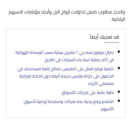
والحذر مطلوب ضمن تداولات ازواج الين وأيضا مؤشرات الاسهم
اليابانية.
قد تعجبك أيضاً
جنرال موتورز تستدعي 7 ملايين سيارة بسبب الوسادة الهوائية
في أكبر عملية استدعاء للسيارات في التاريخ
كيفية توفير المال على الملابس: نصائح رائعة لمساعدتك في
الحصول على خزانة ملابس جديدة أنيقة دون الحاجة لميزانية
مصممي الأزياء
نظرة عامة على تحركات الأسواق
التضخم يرفع ربحية عدة شركات واستجابة إيجابية لأسوق
الأسهم