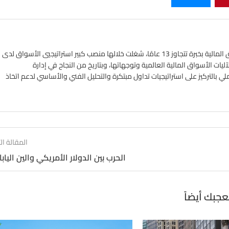
خبير في أسواق الفوركس واستراتيجي في الأسواق المالية بخبرة تتجاوز 13 عامًا، شغلت خلالها منصب كبير استراتيجيي الأسواق لدى
ات الأسواق المالية العالمية وتوجهاتها، وبتاريخ من النجاح في إدارة
ملي بالتركيز على استراتيجيات تداول مبتكرة والتحليل الفني والأساسي لدعم اتخاذ
المقالة الت
الحرب بين الدولار الأمريكي والين اليابا
عجبك أيضاً