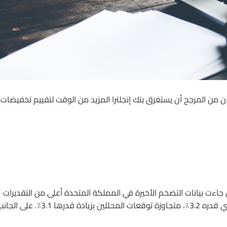
3.% في أسعار المستهلكين. الآن من المرجح أن يستغرق بنك إنجلترا المزيد من الوقت لتقييم تخفيضات
اءت بيانات التضخم الأخيرة في المملكة المتحدة أعلى من التقديرات
بشكل مفاجئ. ارتفعت أسعار المستهلك لشهر مارس بمعدل سنوي قدره 3.2٪، متجاوزة توقعات المحللين بزيادة قدرها 3.1٪. على 