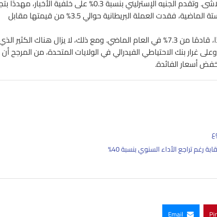
ومن الواضح أن التجار غير مقتنعين بأن الضغوط التضخمية بدأت تتلاشى. وتقدم الجنيه الإسترليني بنسبة 0.3% على خلفية الأخبار، م
مستوى 1.25 دولار مقابل الدولار الأمريكي. على مدى الأسابيع الستة الماضية، فقدت العملة البريطانية حوالي 3.5% من قيمتها مقابل
وعلى الرغم من هذا الرقم الدافئ، فقد حقق التضخم تقدمًا مطردًا، قادمًا من 7.3% في العام الماضي. ومع ذلك، لا يزال هناك الكثير الذي
 القيام به لإعادة نمو الأسعار إلى هدف بنك إنجلترا البالغ 2٪. وعلى غرار بنك الاحتياطي الفيدرالي في الولايات المتحدة، من المرجح أن
خفض أسعار الفائدة.
ع
Email
Pi