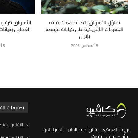
تفاؤل الأسواق يتصاعد بعد تخفيف
الأسواق تترقب ت
العقوبات الأمريكية على كيانات مرتبطة
العُماني وبيانا
بإيران
5 أغسطس، 2026
6 أغسطس، 2026
تصنيفات التق
التقارير الاقتص
برج دار العوضي – شارع أحمد الجابر – الدور الثامن
عشر – شرق ، الكويت