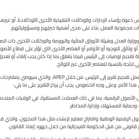
يس دعوة رؤساء الإدارات والوكالات التنفيذية الأخرى (الوكالات)، أو غيره
عات مجموعة العمل، بناءً على مدى أهمية خبرتهم ومسؤولياتهم.
ة الخزانة ووزارة العدل وهيئة الأوراق المالية والبورصة والوكالات الأخرى ذات الص
وثائق التوجيه أو الأوامر أو العناصر الأخرى التي تؤثر على قطاع الأصو
ب على كل وكالة تقديم توصيات إلى الرئيس فيما يتعلق بما إذا كان يجب إلغاء أو تعدي
لائحة بالنسبة للعناصر الأخرى غير اللوائح.
(ج) في غضون 180 يومًا من تاريخ هذا الأمر، يجب على مجموعة العمل تقديم تقرير إلى الرئيس، من خلال APEP، والذي سيوصي بمقترحات
ا الأمر. وعلى وجه الخصوص، يجب أن يركز التقرير على ما يلي:
غيل الأصول الرقمية، بما في ذلك العملات المستقرة، في الولايات المتحدة
وحماية المستهلك وإدارة المخاطر.
صول الرقمية الوطنية واقتراح معايير لإنشاء مثل هذا المخزون، والذي ق
قانوني من قبل الحكومة الفيدرالية من خلال جهود إنفاذ القانون.