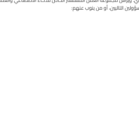
ني. ويرأس مجموعة العمل المستشار الخاص للذكاء الاصطناعي والعمل
ولين التاليين، أو من ينوب عنهم: