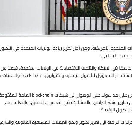
المتحدة الأمريكية، ومن أجل تعزيز ريادة الولايات المتحدة في الأصول
وجب هذا بما يلي:
ًا حاسمًا في الابتكار والتنمية الاقتصادية في الولايات المتحدة، فضلاً عن
القيادة الدولية لأمتنا. لذلك، فإن سياسة إدارتي هي دعم النمو والاستخدام المسؤول للأصول الرقمية وتكنول
(أ) حماية وتعزيز قدرة المواطنين الأفراد والكيانات في القطاع الخاص على حد سواء على الوصول إلى شبكات blockchain العامة المفتو
تطوير ونشر البرامج، والمشاركة في التعدين والتحقق، والتعامل مع
 للأصول الرقمية؛
جراءات الرامية إلى تعزيز تطوير ونمو العملات المستقرة القانونية والشرعي