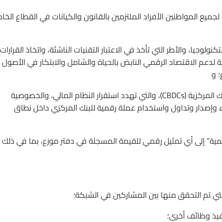
ة لجميع المواطنين الأفراد الملتزمين بالقانون والكيانات في القطاع الخ
كنولوجيا، والأطر التي تأخذ في الاعتبار التقنيات الناشئة، واتخاذ القرارات
ة لدعم الاقتصاد الرقمي النابض بالحياة والشامل والابتكار في الأصول
؛ و
(v) اتخاذ تدابير لحماية الأميركيين من مخاطر العملات الرقمية للبنوك المركزية (CBDCs)، والتي تهدد استقرار النظام المالي، والخصوصية
اء وإصدار وتداول واستخدام عملة رقمية للبنك المركزي داخل نطاق
ل الرقمية” إلى أي تمثيل رقمي للقيمة المسجلة في دفتر موزع، بما في ذلك
لتي تم التحقق منها بين المشاركين في الشبكة؛
نفيذ وظائف أخرى؛