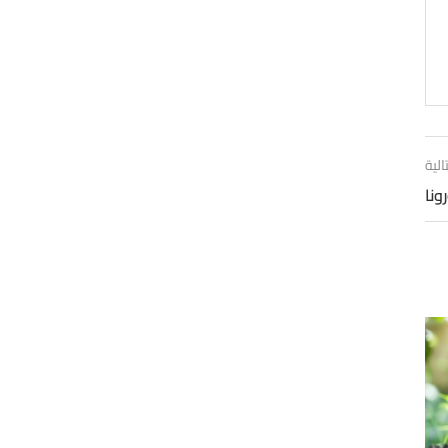
الية
ونا