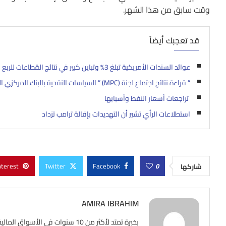
وقت سابق من هذا الشهر.
قد تعجبك أيضاً
عوائد السندات الأمريكية تبلغ 3% وتباين كبير في نتائج القطاعات للربع الأول
” قراءة نتائج اجتماع لجنة (MPC) ” السياسات النقدية بالبنك المركزي الانجليزي (BOE) في (2 مايو)
تراجعات أسعار النفط وأسبابها
استطلاعات الرأي تشير أن التهديدات بإقالة ترامب تزداد
nterest
Twitter
Facebook
0
شاركها
AMIRA IBRAHIM
بخبرة تمتد لأكثر من 10 سنوات ف