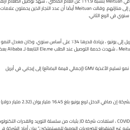
في حين انخفض الربح التشغيلي لقطاع المطاعم والفنادق والسفر في Meituan بنسبة 11.9٪ عن العام الماضي ، شهد توصيل الطعام ا
بأكثر من 65٪ ، حيث تزايد عدد الأشخاص الذين طلبوا وجبات الطعام إلى منازلهم. وقالت Meituan أيضًا أن عدد التجار الذين يحملون علامات
أعلنت علي بابا عن إيرادات بلغت 153.75 مليار يوان في الفترة من أبريل إلى يونيو ، بزيادة قدرها 34٪ على أساس سنوي. وكان معدل النمو
هذا أعلى من المعدل المسجل في الربع الأول من العام. ومثل Meituan ، شهدت خدمة التوصيل ع
وقالت علي بابا في بيان أرباح ربع يونيو الأسبوع الماضي: “لقد تحول نمو تسليم الأغذية GMV (إجمالي قيمة البضائع) إلى إيجابي في أبريل
كما سجلت شركة JD.com ، منافسة علي بابا ، أرباحًا قوية. وقالت الشركة إن صافي الدخل لربع يونيو بلغ 16.45 مليار يوان (2.32 مليار 
قال ريتشارد ليو ، الرئيس التنفيذي لشركة JD.com: “منذ تفشي COVID-19 ، استفادت شركة JD بثبات من سلسلة التوريد والقدرات الت
يم غير المنقطع للضروريات اليومية للمستهلكين” بيان أرباح الشركة في