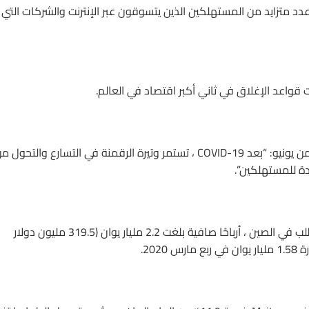
عدد متزايد من المستهلكين الذين يتسوقون عبر الإنترنت والشركات التي
ت قواعد الإغلاق في ثاني أكبر اقتصاد في العالم.
قال جيفريز في مذكرة حديثة تناقش أرباح Alibaba في الربع الثاني من يونيو: “بعد COVID-19 ، تستمر وتيرة الرقمنة في التسارع والتحول
دة للمستهلكين”.
حققت Meituan Dianping ، أكبر شركة لخدمات التوصيل حسب الطلب في الصين ، أرباحًا صافية بلغت 2.2 مليار يوان (319.5 مليون دولار