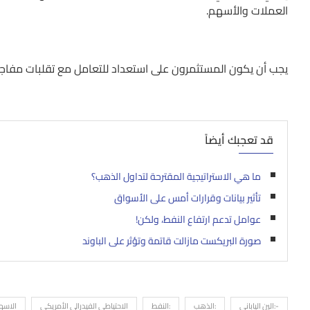
العملات والأسهم.
يجب أن يكون المستثمرون على استعداد للتعامل مع تقلبات مفاجئ
قد تعجبك أيضاً
ما هي الاستراتيجية المقترحة لتداول الذهب؟
تأثير بيانات وقرارات أمس على الأسواق
عوامل تدعم ارتفاع النفط، ولكن!
صورة البريكست مازالت قاتمة وتؤثر على الباوند
-:الين الياباني
:الذهب
:النفط
الاحتياطي الفيدرالي الأمريكي
الاسهم