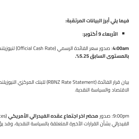
فيما يلي أبرز البيانات المرتقبة:
الأربعاء 9 أكتوبر:
4:00am
: صدور سعر الفائدة الرسمي (Official Cash Rate) لنيوزيلندا، حيث من
بالمستوى السابق 5.25%.
بيان قرار الفائدة (ate Statement
الاقتصاد والسياسة النقدية.
9:00pm: صدور
محضر اخر اجتماع عقده الفيدرالي الأمريكي
الفيدرالي بشأن القرارات الأخيرة المتعلقة بالسياسة النقدية، وقد ي