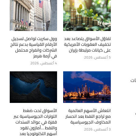
تفاؤل الأسواق يتصاعد بعد
وول ستريت تواصل تسجيل
تخفيف العقوبات الأمريكية
الأرقام القياسية بدعم نتائج
على كيانات مرتبطة بإيران
الشركات وانفراج محتمل
في أزمة هرمز
5 أغسطس، 2026
4 أغسطس، 2026
هات
انتعاش الأسهم العالمية
الأسواق تحت ضغط
مع تراجع النفط بعد انحسار
التوترات الجيوسياسية عبر
المخاوف الجيوسياسية
قفزة في عوائد السندات
والنفط …أمازون تقود
3 أغسطس، 2026
أسهم التكنولوجيا بعد