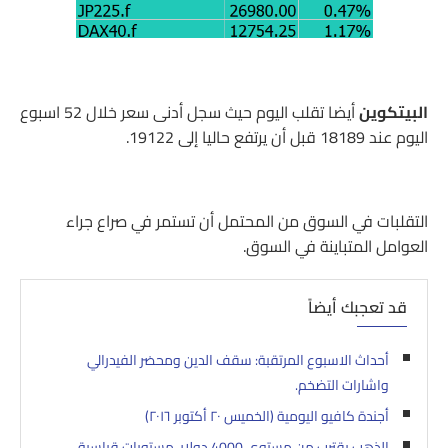
البيتكوين
أيضا تقلب اليوم حيث سجل أدنى سعر خلال 52 اسبوع
اليوم عند 18189 قبل أن يرتفع حاليا إلى 19122.
التقلبات في السوق من المحتمل أن تستمر في صراع جراء
العوامل المتباينة في السوق.
قد تعجبك أيضاً
أحداث الاسبوع المرتقبة: سقف الدين ومحضر الفيدرالي
واشارات التضخم.
أجندة كافيو اليومية (الخميس ٢٠ أكتوبر ٢٠١٦)
الذهب يقترب من مستوى 4000 دولار، مستويات قياسية