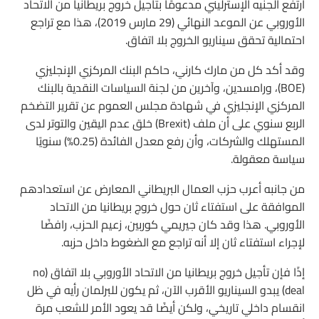
ارتفع الجنيه الإسترليني مدعومًا بتأجيل خروج بريطانيا من الاتحاد
الأوروبي عن الموعد النهائي (29 مارس 2019)، هذا مع تراجع
احتمالية تحقق سيناريو الخروج بلا اتفاق.
وقد أكد كل من مارك كارني، حاكم البنك المركزي الإنجليزي
(BOE)، ورامسدين، وآخرين من لجنة السياسات النقدية بالبنك
المركزي الإنجليزي في شهادة مجلس العموم عن تقرير التضخم
الربع سنوي على أن ملف (Brexit) خلق عدم اليقين والتوتر لدى
المستهلك والشركات، وأن رفع معدل الفائدة (0.25%) سنويًا
سياسة معقولة.
من جانبه أعرب حزب العمال البريطاني المعارض عن استعدادهم
الموافقة على استفتاء ثان حول خروج بريطانيا من الاتحاد
الأوروبي. هذا وقد كان جيريمي كوربين، زعيم الحزب، رافضًا
لإجراء استفتاء ثان إلا أنه تراجع مع الضغوط داخل حزبه.
إذًا فإن تأجيل خروج بريطانيا من الاتحاد الأوروبي بلا اتفاق (no
deal) يبدو السيناريو الأقرب الآن، ثم يكون للبرلمان رأيه في ظل
انقسام داخلي تاريخي، ولكن أيضًا قد يعود الأمر للشعب مرة