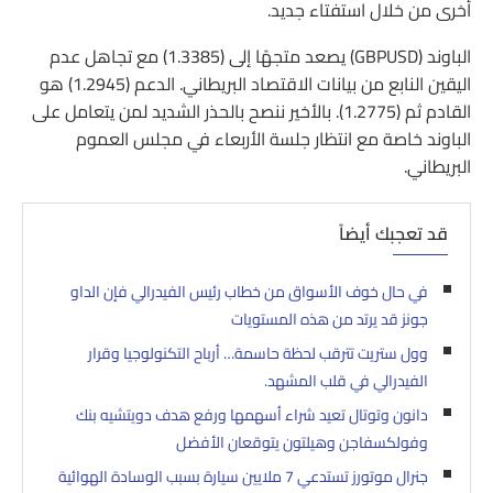
أخرى من خلال استفتاء جديد.
الباوند (GBPUSD) يصعد متجهًا إلى (1.3385) مع تجاهل عدم
اليقين النابع من بيانات الاقتصاد البريطاني. الدعم (1.2945) هو
القادم ثم (1.2775). بالأخير ننصح بالحذر الشديد لمن يتعامل على
الباوند خاصة مع انتظار جلسة الأربعاء في مجلس العموم
البريطاني.
قد تعجبك أيضاً
في حال خوف الأسواق من خطاب رئيس الفيدرالي فإن الداو
جونز قد يرتد من هذه المستويات
وول ستريت تترقب لحظة حاسمة… أرباح التكنولوجيا وقرار
الفيدرالي في قلب المشهد.
دانون وتوتال تعيد شراء أسهمها ورفع هدف دويتشيه بنك
وفولكسفاجن وهيلتون يتوقعان الأفضل
جنرال موتورز تستدعي 7 ملايين سيارة بسبب الوسادة الهوائية