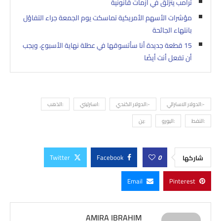
ترامب ينزلق في أزمات قانونية
مؤشرات الأسهم الأمريكية تماسكت يوم الجمعة جراء التفاؤل
بانتهاء الجائحة
15 قطعة جديدة أنا سأتسوقها في عطلة نهاية الأسبوع، ويجب
أن تفعل أنت أيضًا
-:الدولار الاسترالي
-:الدولار الكندي
:استرليني
:الذهب
:النفط
:اليورو
:ين
Twitter
Facebook
0
شاركها
Email
Pinterest
AMIRA IBRAHIM