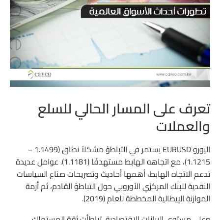
تعرف على المسار الحالي للسلع
والعملات
اليورو EURUSD يستمر في التباطؤ مشكلاً نطاق (1.1499 –
1.1215)، مع اتجاهه الهابط مستهدفًا (1.1181). عوامل عديدة
تدعم الاتجاه الهابط، أهمها أحاديث وتصريحات صناع السياسات
النقدية للبنك المركزي الأوروبي حول التباطؤ القادم، ثم أزمة
الموازنة الإيطالية المخططة للعام (2019).
وعلى مستوى البيانات الاقتصادية، تباطأت ثقة المستهلك