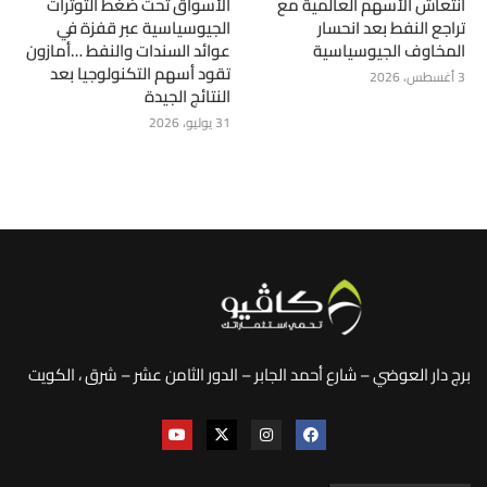
انتعاش الأسهم العالمية مع
الأسواق تحت ضغط التوترات
تراجع النفط بعد انحسار
الجيوسياسية عبر قفزة في
المخاوف الجيوسياسية
عوائد السندات والنفط …أمازون
تقود أسهم التكنولوجيا بعد
3 أغسطس، 2026
النتائج الجيدة
31 يوليو، 2026
برج دار العوضي – شارع أحمد الجابر – الدور الثامن عشر – شرق ، الكويت