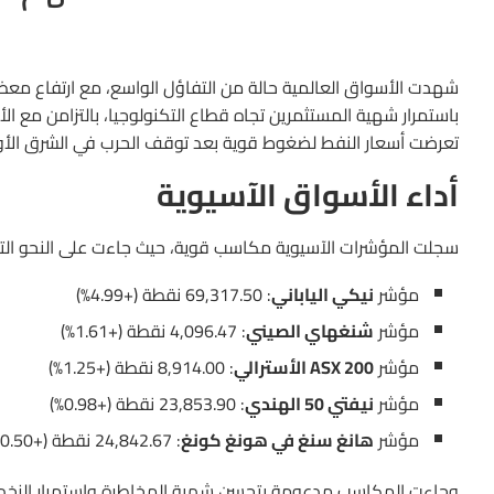
شهدت الأسواق العالمية حالة من التفاؤل الواسع، مع ارتفاع معظ
باستمرار شهية المستثمرين تجاه قطاع التكنولوجيا، بالتزامن مع 
تعرضت أسعار النفط لضغوط قوية بعد توقف الحرب في الشرق الأوس
أداء الأسواق الآسيوية
سجلت المؤشرات الآسيوية مكاسب قوية، حيث جاءت على النحو التا
مؤشر
نيكي الياباني
: 69,317.50 نقطة (+4.99%)
مؤشر
شنغهاي الصيني
: 4,096.47 نقطة (+1.61%)
مؤشر
ASX 200 الأسترالي
: 8,914.00 نقطة (+1.25%)
مؤشر
نيفتي 50 الهندي
: 23,853.90 نقطة (+0.98%)
مؤشر
هانغ سنغ في هونغ كونغ
: 24,842.67 نقطة (+0.50%)
وجاءت المكاسب مدعومة بتحسن شهية المخاطرة واستمرار الزخم ال