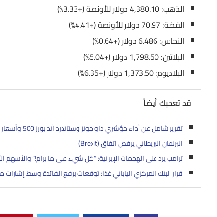
الذهب: 4,380.10 دولار للأونصة (+3.33%)
الفضة: 70.97 دولار للأونصة (+4.41%)
النحاس: 6.486 دولار (+0.64%)
البلاتين: 1,798.50 دولار (+5.04%)
البلاديوم: 1,373.50 دولار (+6.35%)
قد تعجبك أيضاً
تقرير شامل عن أداء مؤشري داو جونز وستاندرد آند بورز 500 وأسعار الذهب في أكتوبر 2025
البرلمان البريطاني يرفض اتفاق (Brexit)
ترامب يرد على الهجمات الإيرانية: “كل شيء على ما يرام!” والأسهم ال
قرار البنك المركزي الياباني غدًا: توقعات برفع الفائدة وسط إشارات 