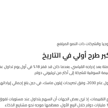
ا والشركات ذات النمو المرتفع.
طرح أولي في التاريخ
مكاسبه، مرتفعاً بنحو 5% خلال أول جلسة كاملة بعد إدراجه القياسي، بعدما كان قد قفز 18% في أول ي
وتستهدف الشركة الوصول إلى إيرادات تقترب من تريليون دولار بحلول عام 2030، وفق تصريحات إيلون ماسك، في حين بلغ إجمالي إيراداته
 التقييمات، إذ ترى بعض الجهات أن السهم يتداول عند مستويات تفوق
قيمته العادلة، مع استمرار الإنفاق الرأسمالي الضخم الذي تجاوز 10 مليارات دولار خلال الربع الأول، معظمها موجه نحو مشاريع الذكاء