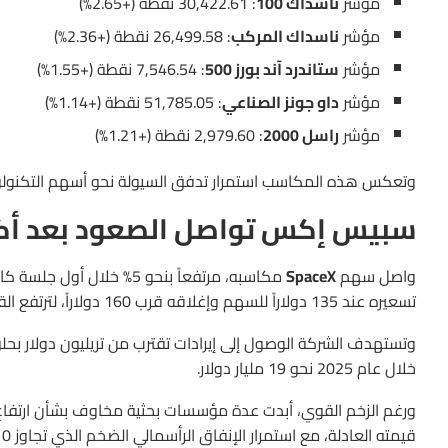
مؤشر
ناسداك 100
: 30,422.61 نقطة (+2.65%)
مؤشر
ناسداك المركب
: 26,499.58 نقطة (+2.36%)
مؤشر
ستاندرد آند بورز 500
: 7,546.54 نقطة (+1.55%)
مؤشر
داو جونز الصناعي
: 51,785.05 نقطة (+1.14%)
مؤشر
راسل 2000
: 2,979.60 نقطة (+1.21%)
وتعكس هذه المكاسب استمرار تدفق السيولة نحو أسهم التكنولوجي
سبيس إكس تواصل الصعود بعد أكبر 
واصل سهم
SpaceX
تسعيره عند 135 دولاراً للسهم وإغلاقه قرب 160 دولاراً، لترتفع القيمة السوقية للشركة إلى أكثر من تريليوني دولار.
خلال عام 2025 نحو 19 مليار دولار.
ورغم الزخم القوي، أبدت عدة مؤسسات بحثية مخاوف بشأن ارتفاع