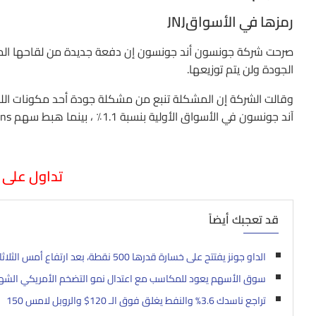
رمزها في الأسواقJNJ
صرحت شركة جونسون أند جونسون إن دفعة جديدة من لقاحها المضا
الجودة ولن يتم توزيعها.
آند جونسون في الأسواق الأولية بنسبة 1.1٪ ، بينما هبط سهم Emergent BioSolutions بنسبة 8.5٪.
تداول على 
قد تعجبك أيضاً
الداو جونز يفتتح على خسارة قدرها 500 نقطة، بعد ارتفاع أمس الثلاثاء
سوق الأسهم يعود للمكاسب مع اعتدال نمو التضخم الأمريكي الش
تراجع ناسدك 3.6% والنفط يغلق فوق الـ 120$ والروبل لامس 150