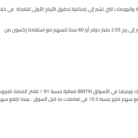
والبورصات التي تشير إلى إمكانية تحقيق الأرباح الأولى للشركة في خلا
وقد قال جاستن جينكينز المحلل في ريموند جيمس إن البيانات تشير إلى ربح 2.55 مليار دولار أو 60 سنتا للسهم مع استفادة إكسون من
أظهرت البيانات الجديدة الصادرة عن شركة الأدوية وشريكتها بيونتيك ورمزها في الأسواق (BNTX) فعالية بنسبة 91 ٪ للقاح ال
كورونا وهذا بعد ستة أشهر من الحقن وعلى أثر هذا الخبر فقد ارتفع سهم فايزر بنسبة 0.3٪ في تعاملات ما قبل السوق ، بينما ارتفع 