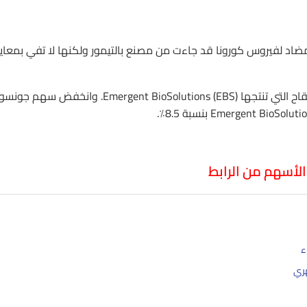
د لفيروس كورونا قد جاءت من مصنع بالتيمور ولكنها لا تفي بمعايي
وقالت الشركة إن المشكلة تنبع من مشكلة جودة أحد مكونات اللقاح التي تنتجها Emergent BioSolutions (EBS). وانخفض س
الأسهم من الرابط
هري