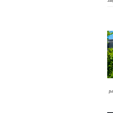
ُعد
عم