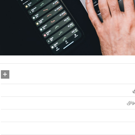
ق
سواق